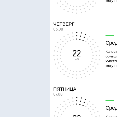
могут 
ЧЕТВЕРГ
06.08
Сре
22
Качест
больш
AQI
чувств
могут 
ПЯТНИЦА
07.08
Сре
Качест