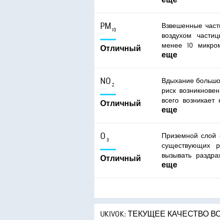
еще
кровеносную с
проблемам со 
воздействие оказ
PM
Взвешенные част
таких частиц м
10
воздухом части
дыхание, обострен
менее 10 микро
Отличный
хронических респ
еще
микрометров мо
приводить к проб
частиц может вызы
NO
Вдыхание большог
затруднять дыхан
2
риск возникнове
Более частное и
всего возникает
Отличный
приводить к б
еще
более продолжит
здоровья.
серьезные пробле
O
Приземной слой 
3
существующих р
вызывать раздра
Отличный
еще
груди.
UKIVOK: ТЕКУЩЕЕ КАЧЕСТВО В