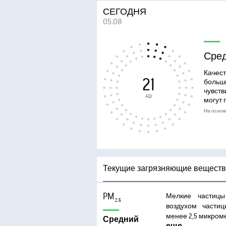
СЕГОДНЯ
05.08
Сре
Качест
21
больш
чувств
AQI
могут 
На основ
Текущие загрязняющие вещест
PM
Мелкие частиц
2.5
воздухом части
менее 2,5 микроме
Средний