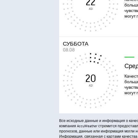
22
больш
AQI
чувств
могут 
СУББОТА
08.08
Сре
20
Качест
больш
AQI
чувств
могут 
Все исходные данные и информация о качест
компания AccuWeather стремится предостав
прогнозов, данные или информация могли не
Информация, связанная с картами качества