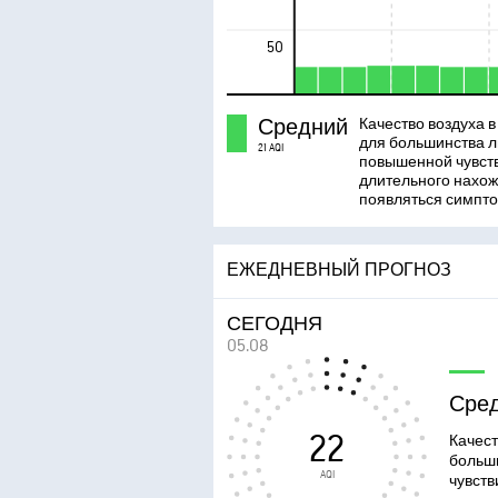
50
Средний
Качество воздуха 
для большинства л
21 AQI
повышенной чувст
длительного нахож
появляться симпто
ЕЖЕДНЕВНЫЙ ПРОГНОЗ
СЕГОДНЯ
05.08
Сре
22
Качест
больш
AQI
чувств