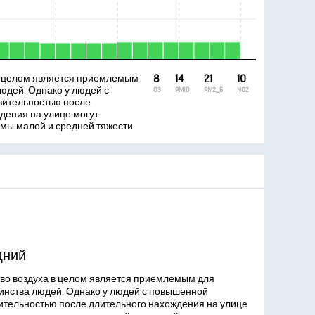
в целом является приемлемым
8
14
21
10
юдей. Однако у людей с
O3
PM10
PM2_5
NO2
вительностью после
дения на улице могут
мы малой и средней тяжести.
дний
во воздуха в целом является приемлемым для
инства людей. Однако у людей с повышенной
ительностью после длительного нахождения на улице