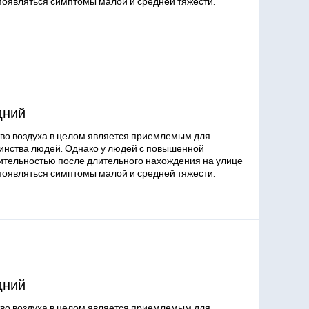
появляться симптомы малой и средней тяжести.
дний
во воздуха в целом является приемлемым для
инства людей. Однако у людей с повышенной
ительностью после длительного нахождения на улице
появляться симптомы малой и средней тяжести.
дний
во воздуха в целом является приемлемым для