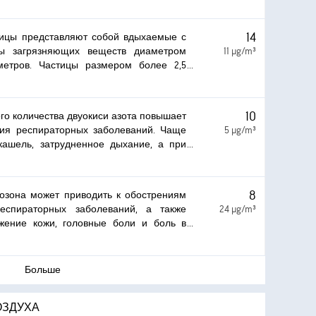
истему и проводить к серьезным
здоровьем. Наиболее серьезное
ывается на сердце и легкие Воздействие
14
ицы представляют собой вдыхаемые с
ожет вызывать кашель, затрудненное
цы загрязняющих веществ диаметром
11 µg/m³
ие астмы, а также приводить к развитию
метров. Частицы размером более 2,5
ираторных заболеваний.
гут оседать в дыхательных путях и
лемам со здоровьем. Воздействие таких
вать раздражение глаз и горла, кашель,
10
о количества двуокиси азота повышает
ие или приводить к обострению астмы.
ния респираторных заболеваний. Чаще
5 µg/m³
 продолжительное воздействие может
 кашель, затрудненное дыхание, а при
олее серьезным последствиям для
ельном воздействии появляются более
мы, такие как респираторные инфекции.
8
озона может приводить к обострениям
еспираторных заболеваний, а также
24 µg/m³
жение кожи, головные боли и боль в
Больше
ОЗДУХА