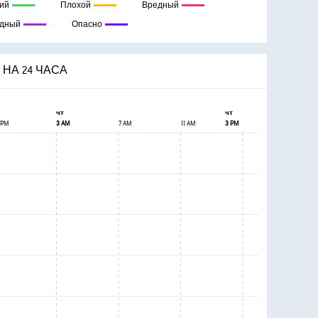
ий
Плохой
Вредный
едный
Опасно
НА 24 ЧАСА
чт
чт
 PM
3 AM
7 AM
11 AM
3 PM