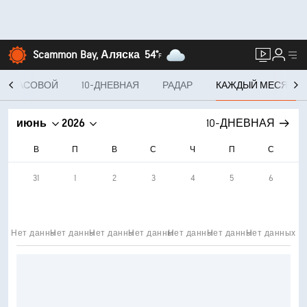
Scammon Bay, Аляска
54°
F
ПОЧАСОВОЙ
10-ДНЕВНАЯ
РАДАР
КАЖДЫЙ МЕСЯЦ
июнь
2026
10-ДНЕВНАЯ
В
П
В
С
Ч
П
С
31
1
2
3
4
5
6
Нет данных
Нет данных
Нет данных
Нет данных
Нет данных
Нет данных
Нет данных