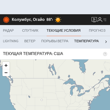
Колумбус, Огайо
88°
F
РАДАР
СПУТНИК
ТЕКУЩИЕ УСЛОВИЯ
ПРОГНОЗ
LIGHTNING
ВЕТЕР
ПОРЫВЫ ВЕТРА
REA
ТЕМПЕРАТУРА
ТЕКУЩАЯ ТЕМПЕРАТУРА: США