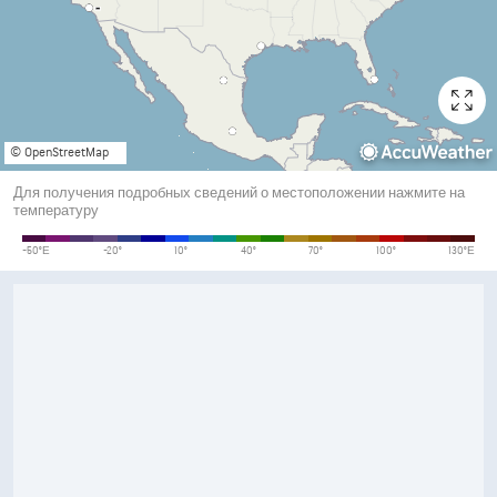
© OpenStreetMap
Для получения подробных сведений о местоположении нажмите на
температуру
Температура
-50°Е
-20°
10°
40°
70°
100°
130°Е