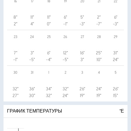
16
17
18
19
20
21
22
8°
11°
11°
6°
5°
2°
6°
2°
4°
0°
-1°
-3°
-7°
-3°
23
24
25
26
27
28
29
7°
3°
6°
12°
16°
25°
31°
-1°
-5°
-4°
-5°
3°
10°
24°
30
31
1
2
3
4
5
32°
36°
34°
32°
26°
24°
26°
27°
30°
32°
24°
19°
19°
15°
ГРАФИК ТЕМПЕРАТУРЫ
°Е