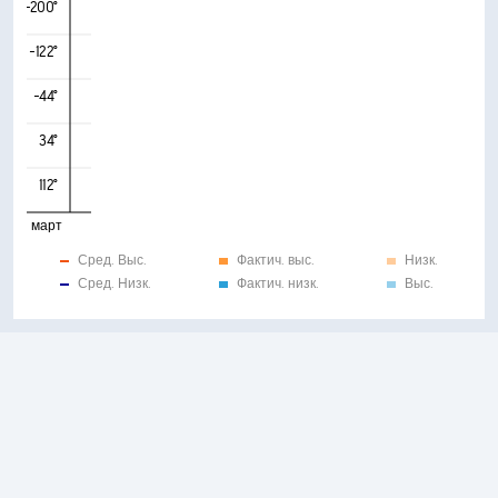
-200°
-122°
-44°
34°
112°
март
Сред. Выс.
Фактич. выс.
Низк.
Сред. Низк.
Фактич. низк.
Выс.