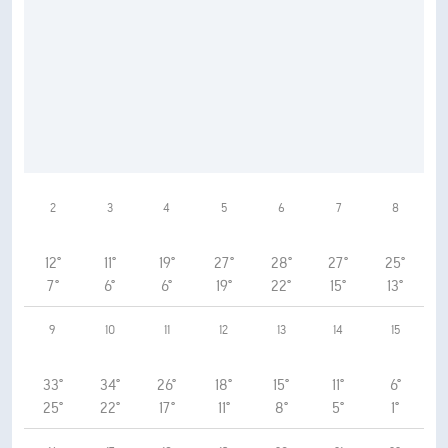
2
3
4
5
6
7
8
12°
11°
19°
27°
28°
27°
25°
7°
6°
6°
19°
22°
15°
13°
9
10
11
12
13
14
15
33°
34°
26°
18°
15°
11°
6°
25°
22°
17°
11°
8°
5°
1°