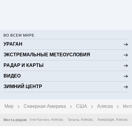
ВО ВСЕМ МИРЕ
УРАГАН
ЭКСТРЕМАЛЬНЫЕ МЕТЕОУСЛОВИЯ
РАДАР И КАРТЫ
ВИДЕО
ЗИМНИЙ ЦЕНТР
Мир
Северная Америка
США
Аляска
Mert
Knik-Fairview
,
Аляска
Tanaina
,
Аляска
Анкоридж
,
Аляска
Места рядом: