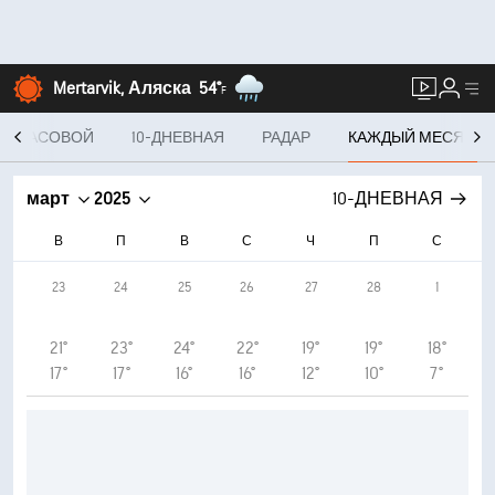
Mertarvik, Аляска
54°
F
ПОЧАСОВОЙ
10-ДНЕВНАЯ
РАДАР
КАЖДЫЙ МЕСЯЦ
март
2025
10-ДНЕВНАЯ
В
П
В
С
Ч
П
С
23
24
25
26
27
28
1
21°
23°
24°
22°
19°
19°
18°
17°
17°
16°
16°
12°
10°
7°