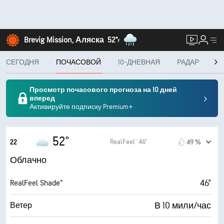
Brevig Mission, Аляска
52°
F
СЕГОДНЯ
ПОЧАСОВОЙ
10-ДНЕВНАЯ
РАДАР
К
Просмотр почасового прогноза на 10 дней
вперед
Активируйте подписку Premium+
52°
RealFeel® 46°
22
49 %
Облачно
46°
RealFeel Shade™
В 10 мили/час
Ветер