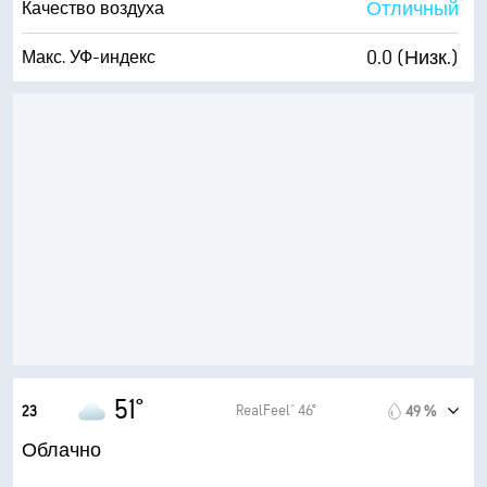
Отличный
Качество воздуха
0.0 (Низк.)
Макс. УФ-индекс
13 мили/час
Порывы
91 %
Влажность
49° F
Точка росы
0 (Темно)
AccuLumen Brightness Index™
99 %
Облачность
10 мили
Видимость
1600 фт
Высота облаков
51°
RealFeel® 46°
23
49 %
Облачно