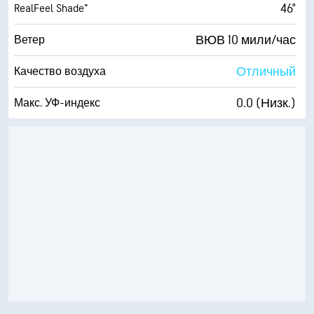
46°
RealFeel Shade™
ВЮВ 10 мили/час
Ветер
Отличный
Качество воздуха
0.0 (Низк.)
Макс. УФ-индекс
12 мили/час
Порывы
91 %
Влажность
49° F
Точка росы
0 (Темно)
AccuLumen Brightness Index™
100 %
Облачность
10 мили
Видимость