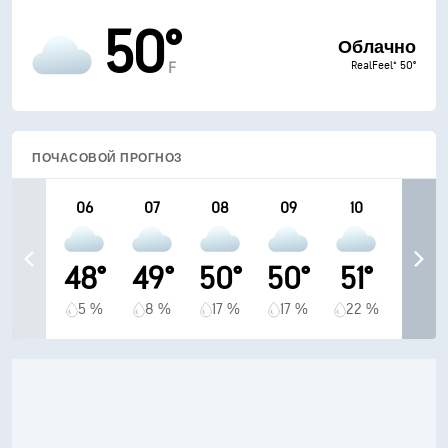
50°
Облачно
RealFeel® 50°
F
ПОЧАСОВОЙ ПРОГНОЗ
06
07
08
09
10
48°
49°
50°
50°
51°
5 %
8 %
17 %
17 %
22 %