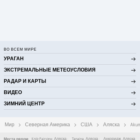
ВО ВСЕМ МИРЕ
УРАГАН
ЭКСТРЕМАЛЬНЫЕ МЕТЕОУСЛОВИЯ
РАДАР И КАРТЫ
ВИДЕО
ЗИМНИЙ ЦЕНТР
Мир
Северная Америка
США
Аляска
Aku
Knik-Fairview
,
Аляска
Tanaina
,
Аляска
Анкоридж
,
Аляска
Места рядом: