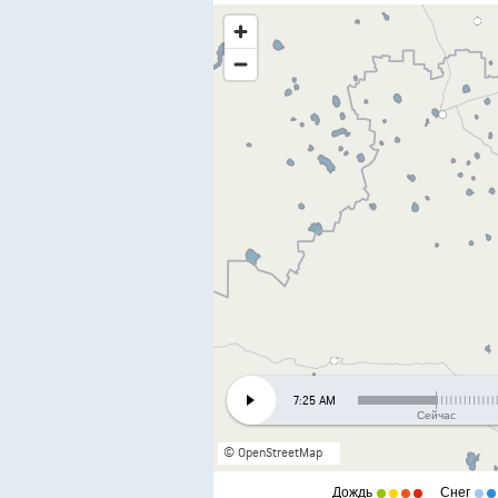
7:25 AM
Сейчас
© OpenStreetMap
Дождь
Снег