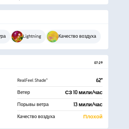
ура
Lightning
Качество воздуха
07:29
62°
RealFeel Shade™
СЗ 10 мили/час
Ветер
13 мили/час
Порывы ветра
Плохой
Качество воздуха