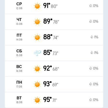
СР
91°
0%
80°
12.08
ЧТ
89°
0%
78°
13.08
ПТ
88°
1%
74°
14.08
СБ
85°
1%
73°
15.08
ВС
92°
0%
68°
16.08
ПН
93°
0%
69°
17.08
ВТ
95°
0%
71°
18.08