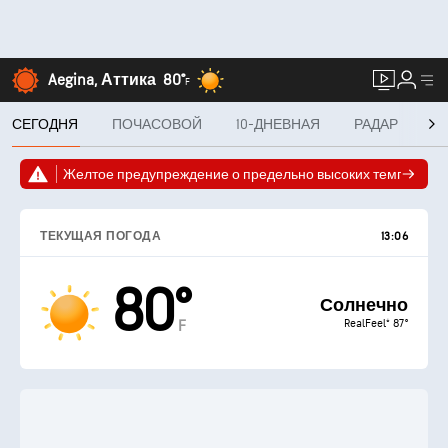
Aegina, Аттика
80°
F
СЕГОДНЯ
ПОЧАСОВОЙ
10-ДНЕВНАЯ
РАДАР
MI
Желтое предупреждение о предельно высоких температу
ТЕКУЩАЯ ПОГОДА
13:06
80°
Солнечно
RealFeel® 87°
F