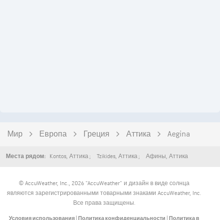
Мир
Европа
Греция
Аттика
Aegina
Kontos
,
Аттика
Tzikides
,
Аттика
Афины
,
Аттика
Места рядом:
© AccuWeather, Inc., 2026 "AccuWeather" и дизайн в виде солнца
являются зарегистрированными товарными знаками AccuWeather, Inc.
Все права защищены.
Условия использования
|
Политика конфиденциальности
|
Политика в