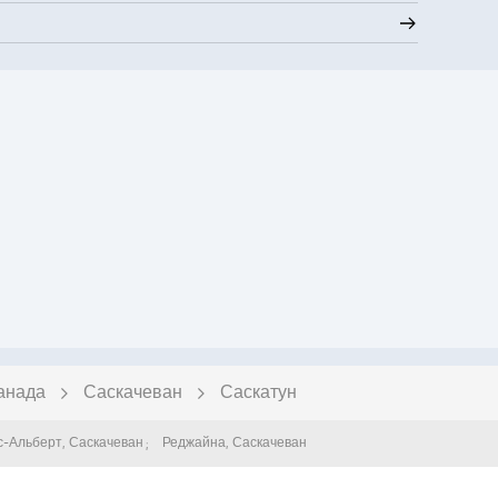
анада
Саскачеван
Саскатун
с-Альберт
,
Саскачеван
Реджайна
,
Саскачеван