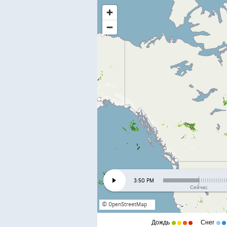
3:50 PM
Сейчас
© OpenStreetMap
Дождь
Снег