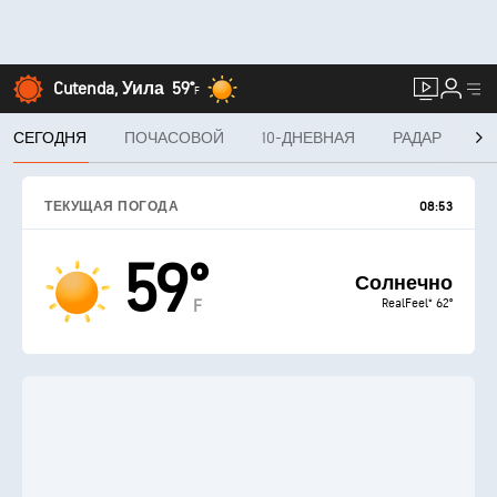
Cutenda, Уила
59°
F
СЕГОДНЯ
ПОЧАСОВОЙ
10-ДНЕВНАЯ
РАДАР
MI
ТЕКУЩАЯ ПОГОДА
08:53
59°
Солнечно
RealFeel® 62°
F