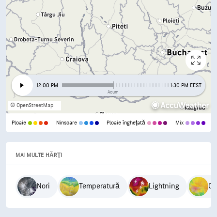
12:00 PM
1:30 PM EEST
Acum
© OpenStreetMap
Ploaie
Ninsoare
Ploaie îngheţată
Mix
MAI MULTE HĂRŢI
Nori
Temperatură
Lightning
Ca