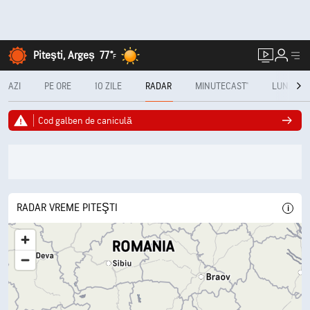
Piteşti, Argeș
77°
F
AZI
PE ORE
10 ZILE
RADAR
MINUTECAST®
LUNAR
Cod galben de caniculă
RADAR VREME PITEŞTI