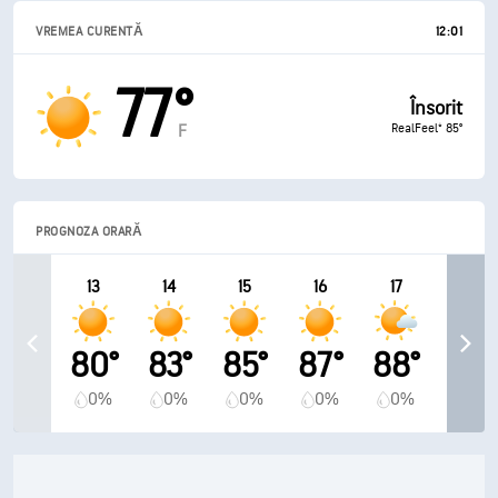
VREMEA CURENTĂ
12:01
77°
Însorit
RealFeel® 85°
F
PROGNOZA ORARĂ
13
14
15
16
17
80°
83°
85°
87°
88°
0%
0%
0%
0%
0%