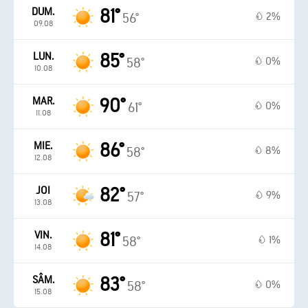
DUM.
81°
2%
56°
09.08
LUN.
85°
0%
58°
10.08
MAR.
90°
0%
61°
11.08
MIE.
86°
8%
58°
12.08
JOI
82°
9%
57°
13.08
VIN.
81°
1%
58°
14.08
SÂM.
83°
0%
58°
15.08