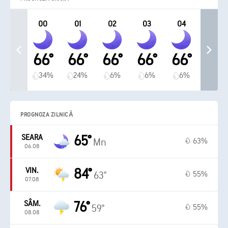
00
01
02
03
04
66°
66°
66°
66°
66°
34%
24%
6%
6%
6%
PROGNOZA ZILNICĂ
SEARA
65°
63%
Mn
06.08
VIN.
84°
55%
63°
07.08
SÂM.
76°
55%
59°
08.08