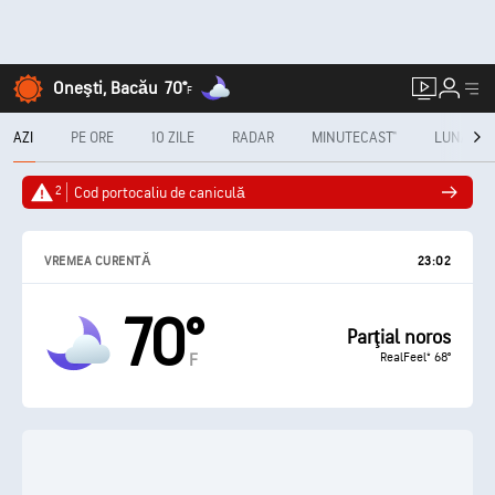
Oneşti, Bacău
70°
F
AZI
PE ORE
10 ZILE
RADAR
MINUTECAST®
LUNAR
2
Cod portocaliu de caniculă
VREMEA CURENTĂ
23:02
70°
Parţial noros
RealFeel® 68°
F