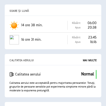
SOARE ŞI LUNĂ
06:00
Răsărit
14 ore 38 min.
20:38
Apus
23:45
Răsărit
16 ore 31 min.
16:16
Apus
CALITATEA AERULUI
MAI MULTE
Normal
Calitatea aerului
Calitatea aerului este acceptabilă pentru majoritatea persoanelor. Totuşi,
grupurile de persoane sensibile pot experimenta simptome minore până la
moderate la expunerea prelungită.