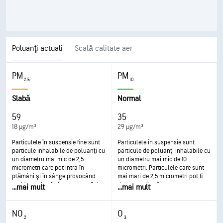
Poluanţi actuali
Scală calitate aer
PM
PM
2.5
10
Slabă
Normal
59
35
18 µg/m³
29 µg/m³
Particulele în suspensie fine sunt
Particulele în suspensie sunt
particule inhalabile de poluanţi cu
particule de poluanţi inhalabile cu
un diametru mai mic de 2,5
un diametru mai mic de 10
micrometri care pot intra în
micrometri. Particulele care sunt
plămâni şi în sânge provocând
mai mari de 2,5 micrometri pot fi
probleme de sănătate grave. Cel
depozitate în căile aeriene,
...
mai mult
...
mai mult
mai grav impact este asupra
provocând probleme de sănătate.
plămânilor şi a inimii. Expunerea
Expunerea poate provoca iritaţii
poate duce la tuse sau dificultate
ale ochilor şi gâtului, tuse sau
NO
O
respiratorie, astm agravat şi
dificultate respiratorie şi astm
2
3