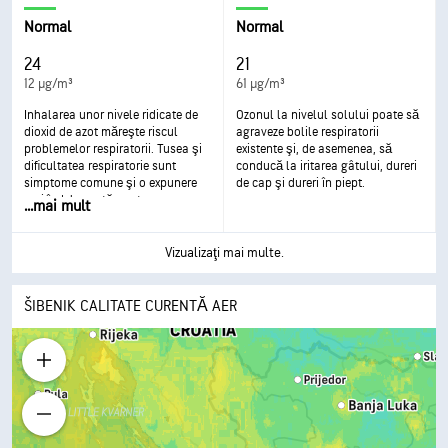
dezvoltarea bolilor respiratorii
agravat. Expunerea frecventă şi
cronice.
excesivă poate duce la probleme
Normal
Normal
serioase de sănătate.
24
21
12 µg/m³
61 µg/m³
Inhalarea unor nivele ridicate de
Ozonul la nivelul solului poate să
dioxid de azot măreşte riscul
agraveze bolile respiratorii
problemelor respiratorii. Tusea şi
existente şi, de asemenea, să
dificultatea respiratorie sunt
conducă la iritarea gâtului, dureri
simptome comune şi o expunere
de cap şi dureri în piept.
mai îndelungată poate cauza
...
mai mult
probleme mai serioase de
sănătate precum infecţii
respiratorii.
Vizualizaţi mai multe.
ŠIBENIK CALITATE CURENTĂ AER