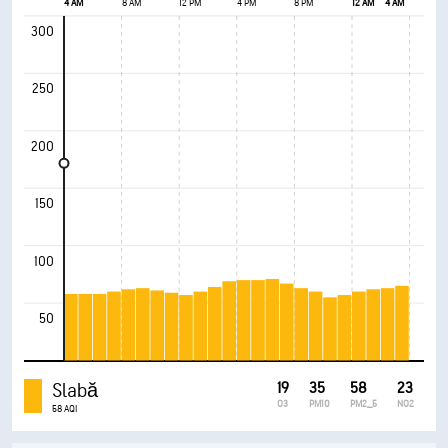
4 AM
8 AM
12 PM
4 PM
8 PM
12 AM
4 AM
300
250
200
150
100
50
Slabă
19
35
58
23
O3
PM10
PM2_5
NO2
58 AQI