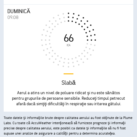
DUMINICĂ
09.08
66
ICA
Slabă
Aerul a atins un nivel de poluare ridicat şi nu este sănătos
pentru grupurile de persoane sensibile. Reduceţi timpul petrecut
afară dacă simţiţi dificultăţi în respiraţie sau iritarea gâtului.
Toate datele şi informaţiile brute despre calitatea aerului au fost obţinute de la Plume
Labs. Cu toate că AccuWeather intenţionează să furnizeze prognoze şi informaţii
precise despre calitatea aerului, este posibil ca datele şi informaţiile să nu fi fost
supuse unei analize de asigurare a calităţii pentru a determina acurateţea.