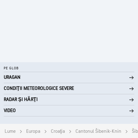
PE GLOB
URAGAN
CONDIŢII METEOROLOGICE SEVERE
RADAR ŞI HĂRŢI
VIDEO
Lume
Europa
Croaţia
Cantonul Šibenik-Knin
Ši