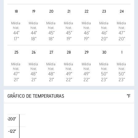
18
19
20
21
22
23
24
Média 
Média 
Média 
Média 
Média 
Média 
Média 
hist.
hist.
hist.
hist.
hist.
hist.
hist.
44°
44°
45°
45°
46°
46°
47°
17°
18°
18°
19°
19°
20°
20°
25
26
27
28
29
30
1
Média 
Média 
Média 
Média 
Média 
Média 
Média 
hist.
hist.
hist.
hist.
hist.
hist.
hist.
47°
48°
48°
49°
49°
50°
50°
21°
21°
21°
22°
22°
23°
23°
GRÁFICO DE TEMPERATURAS
°F
-200°
-122°