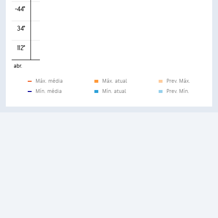
-44°
34°
112°
abr.
Máx. média
Máx. atual
Prev. Máx.
Mín. média
Mín. atual
Prev. Mín.