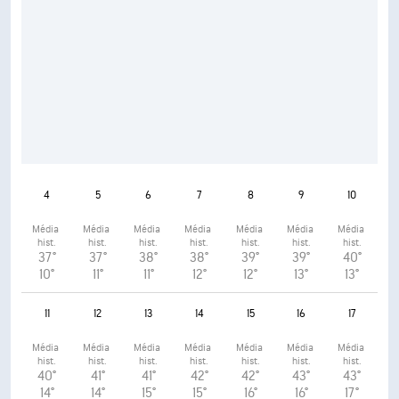
4
5
6
7
8
9
10
Média 
Média 
Média 
Média 
Média 
Média 
Média 
hist.
hist.
hist.
hist.
hist.
hist.
hist.
37°
37°
38°
38°
39°
39°
40°
10°
11°
11°
12°
12°
13°
13°
11
12
13
14
15
16
17
Média 
Média 
Média 
Média 
Média 
Média 
Média 
hist.
hist.
hist.
hist.
hist.
hist.
hist.
40°
41°
41°
42°
42°
43°
43°
14°
14°
15°
15°
16°
16°
17°