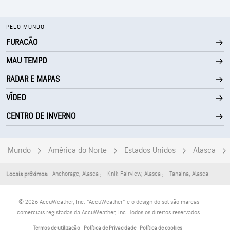
PELO MUNDO
FURACÃO
MAU TEMPO
RADAR E MAPAS
VÍDEO
CENTRO DE INVERNO
Mundo
América do Norte
Estados Unidos
Alasca
Anchorage
,
Alasca
Knik-Fairview
,
Alasca
Tanaina
,
Alasca
Locais próximos:
© 2026 AccuWeather, Inc. "AccuWeather" e o design do sol são marcas
comerciais registadas da AccuWeather, Inc. Todos os direitos reservados.
Termos de utilização
|
Política de Privacidade
|
Política de cookies
|