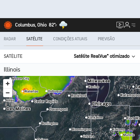
Columbus, Ohio
82°
F
RADAR
SATÉLITE
CONDIÇÕES ATUAIS
PREVISÃO
SATÉLITE
Satélite RealVue™ otimizado
Illinois