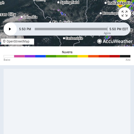
5:50 PM
5:50 PM EDT
Agora
© OpenStreetMap
Nuvens
Baixo
Alto