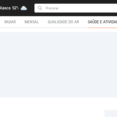
 Alasca
52°
F
RADAR
MENSAL
QUALIDADE DO AR
SAÚDE E ATIVIDA