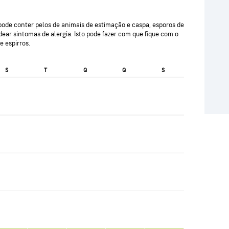
r pode conter pelos de animais de estimação e caspa, esporos de
ar sintomas de alergia. Isto pode fazer com que fique com o
e espirros.
S
T
Q
Q
S