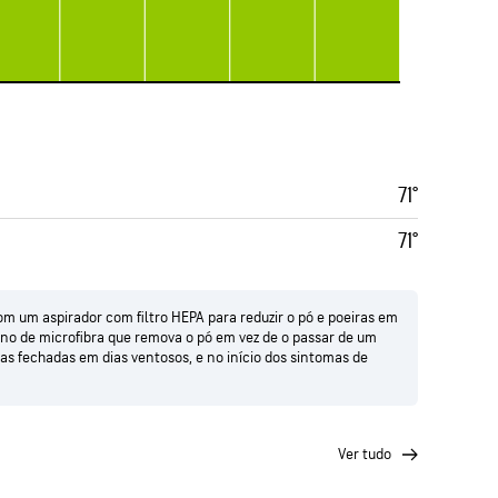
71°
71°
 um aspirador com filtro HEPA para reduzir o pó e poeiras em
no de microfibra que remova o pó em vez de o passar de um
as fechadas em dias ventosos, e no início dos sintomas de
ver tudo