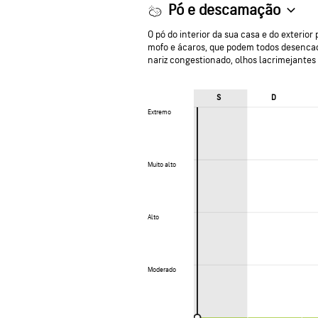
Pó e descamação
O pó do interior da sua casa e do exterio
mofo e ácaros, que podem todos desencade
nariz congestionado, olhos lacrimejantes 
S
D
Extremo
Extremo
Muito alto
Muito alto
Alto
Alto
Moderado
Moderado