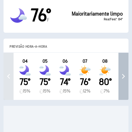
76°
Maioritariamente limpo
RealFeel® 84°
F
PREVISÃO HORA-A-HORA
04
05
06
07
08
75°
75°
74°
76°
80°
15%
15%
15%
12%
7%