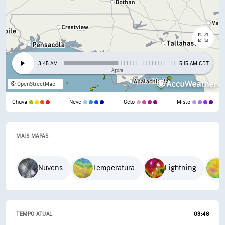
3:45 AM
5:15 AM CDT
Agora
© OpenStreetMap
Chuva
Neve
Gelo
Misto
MAIS MAPAS
Nuvens
Temperatura
Lightning
TEMPO ATUAL
03:48