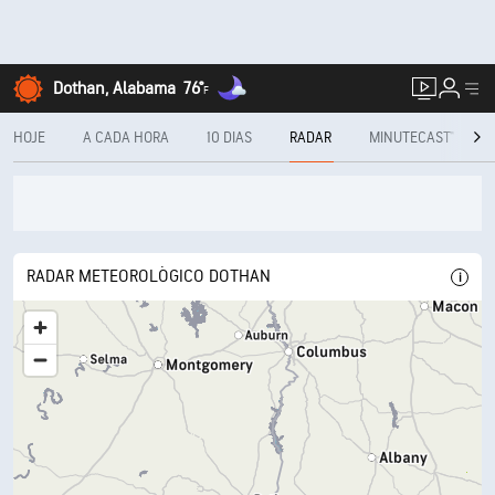
Dothan, Alabama
76°
F
HOJE
A CADA HORA
10 DIAS
RADAR
MINUTECAST®
RADAR METEOROLÓGICO DOTHAN