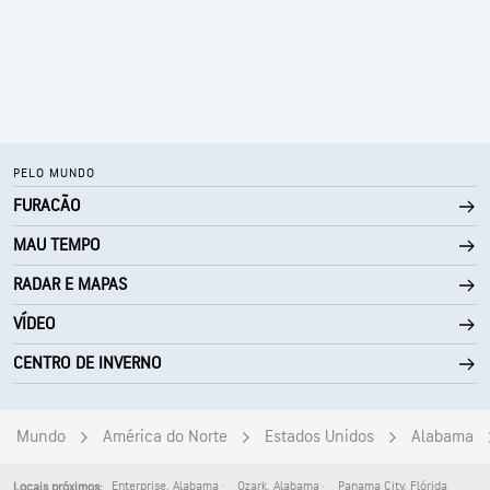
PELO MUNDO
FURACÃO
MAU TEMPO
RADAR E MAPAS
VÍDEO
CENTRO DE INVERNO
Mundo
América do Norte
Estados Unidos
Alabama
Enterprise
,
Alabama
Ozark
,
Alabama
Panama City
,
Flórida
Locais próximos: