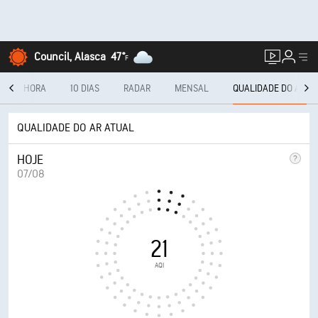
Council, Alasca
47°
F
 CADA HORA
10 DIAS
RADAR
MENSAL
QUALIDADE DO AR
QUALIDADE DO AR ATUAL
HOJE
07/08
21
AQI