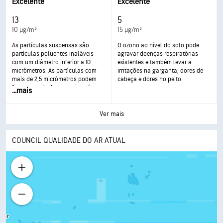
agravada e desenvolvimento de
Excelente
Excelente
doenças respiratórias graves.
13
5
10 µg/m³
15 µg/m³
As partículas suspensas são
O ozono ao nível do solo pode
partículas poluentes inaláveis
agravar doenças respiratórias
com um diâmetro inferior a 10
existentes e também levar a
micrómetros. As partículas com
irritações na garganta, dores de
mais de 2,5 micrómetros podem
cabeça e dores no peito.
ficar acumuladas nas vias aéreas,
...
mais
originando problemas de saúde. A
exposição pode causar irritações
nos olhos e na garganta, tosse ou
Ver mais
dificuldades de respiração e asma
agravado. Uma exposição mais
frequente e excessiva pode levar a
COUNCIL QUALIDADE DO AR ATUAL
consequências mais graves para a
saúde.