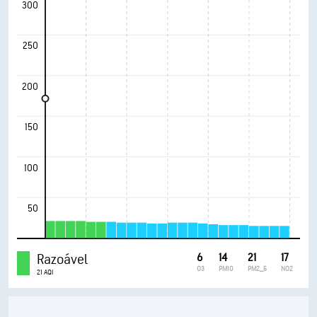
300
250
200
150
100
50
Razoável
6
14
21
17
O3
PM10
PM2_5
NO2
21 AQI