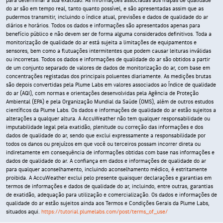
para determinar a sua exatidão. As informações associadas aos mapas de qualidade
do ar são em tempo real, tanto quanto possível, e são apresentadas assim que as
pudermos transmitir, incluindo o índice atual, previsões e dados de qualidade do ar
diários e horários. Todos os dados e informações são apresentados apenas para
benefício público e não devem ser de forma alguma considerados definitivos. Toda a
monitorização de qualidade do ar está sujeita a limitações de equipamentos e
sensores, bem como a flutuações intermitentes que podem causar leituras inválidas
ou incorretas. Todos os dados e informações de qualidade do ar são obtidos a partir
de um conjunto separado de valores de dados de monitorização do ar, com base em
concentrações registadas dos principais poluentes diariamente. As medições brutas
são depois convertidas pela Plume Labs em valores associados ao Índice de qualidade
do ar (AQI), com normas e orientações desenvolvidas pela Agência de Proteção
Ambiental (EPA) e pela Organização Mundial da Saúde (OMS), além de outros estudos
científicos da Plume Labs. Os dados e informações de qualidade do ar estão sujeitos a
alterações a qualquer altura. A AccuWeather não tem qualquer responsabilidade ou
imputabilidade legal pela exatidão, plenitude ou correção das informações e dos
dados de qualidade do ar, sendo que exclui expressamente a responsabilidade por
todos os danos ou prejuízos em que você ou terceiros possam incorrer direta ou
indiretamente em consequência de informações obtidas com base nas informações e
dados de qualidade do ar. A confiança em dados e informações de qualidade do ar
para qualquer aconselhamento, incluindo aconselhamento médico, é estritamente
proibida. A AccuWeather exclui pelo presente quaisquer declarações e garantias em
termos de informações e dados de qualidade do ar, incluindo, entre outras, garantias
de exatidão, adequação para utilização e comercialização. Os dados e informações de
qualidade do ar estão sujeitos ainda aos Termos e Condições Gerais da Plume Labs,
situados aqui.
https://tutorial.plumelabs.com/post/terms_of_use/