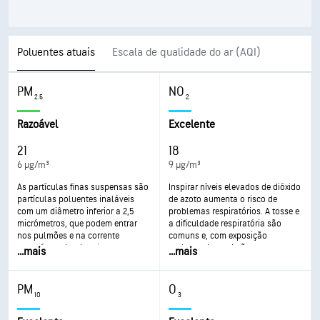
Poluentes atuais
Escala de qualidade do ar (AQI)
PM
NO
2.5
2
Razoável
Excelente
21
18
6 µg/m³
9 µg/m³
As partículas finas suspensas são
Inspirar níveis elevados de dióxido
partículas poluentes inaláveis
de azoto aumenta o risco de
com um diâmetro inferior a 2,5
problemas respiratórios. A tosse e
micrómetros, que podem entrar
a dificuldade respiratória são
nos pulmões e na corrente
comuns e, com exposição
sanguínea, dando origem a
prolongada, poderão ocorrer
...
mais
...
mais
problemas de saúde graves. O
problemas mais graves, como
impacto mais agravado é nos
infeções respiratórias.
pulmões e no coração. A
PM
O
exposição pode resultar em tosse
10
3
ou dificuldade em respirar, asma