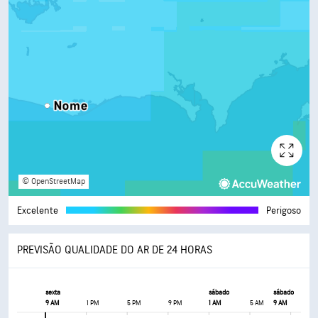
© OpenStreetMap
Excelente
Perigoso
PREVISÃO QUALIDADE DO AR DE 24 HORAS
sexta
sábado
sábado
9 AM
1 PM
5 PM
9 PM
1 AM
5 AM
9 AM