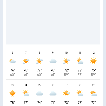
6
7
8
9
10
11
12
76°
78°
77°
78°
72°
72°
75°
60°
61°
60°
61°
59°
57°
59°
13
14
15
16
17
18
19
78°
77°
74°
71°
73°
77°
77°