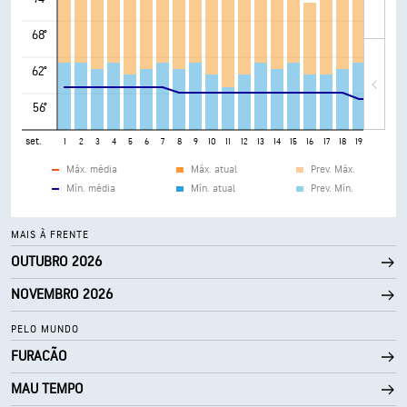
68°
62°
56°
set.
1
2
3
4
5
6
7
8
9
10
11
12
13
14
15
16
17
18
19
20
21
Máx. média
Máx. atual
Prev. Máx.
Mín. média
Mín. atual
Prev. Mín.
MAIS À FRENTE
OUTUBRO 2026
NOVEMBRO 2026
PELO MUNDO
FURACÃO
MAU TEMPO