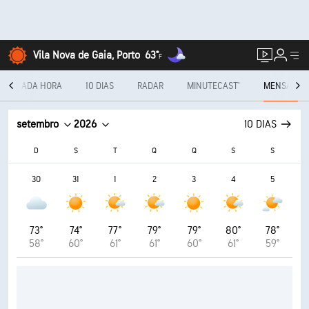
Vila Nova de Gaia, Porto
63°
F
A CADA HORA
10 DIAS
RADAR
MINUTECAST®
MENSAL
setembro
2026
10 DIAS
D
S
T
Q
Q
S
S
30
31
1
2
3
4
5
73°
74°
77°
79°
79°
80°
78°
58°
60°
61°
61°
60°
61°
59°