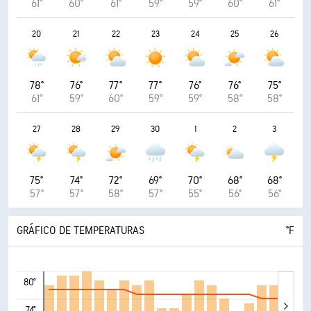
61°
60°
61°
59°
59°
60°
61°
20
21
22
23
24
25
26
78°
76°
77°
77°
76°
76°
75°
61°
59°
60°
59°
59°
58°
58°
27
28
29
30
1
2
3
75°
74°
72°
69°
70°
68°
68°
57°
57°
58°
57°
55°
56°
56°
GRÁFICO DE TEMPERATURAS
°F
80°
74°