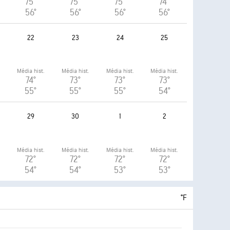
75°
75°
75°
74°
56°
56°
56°
56°
22
23
24
25
.
Média hist.
Média hist.
Média hist.
Média hist.
74°
73°
73°
73°
55°
55°
55°
54°
29
30
1
2
.
Média hist.
Média hist.
Média hist.
Média hist.
72°
72°
72°
72°
54°
54°
53°
53°
°F