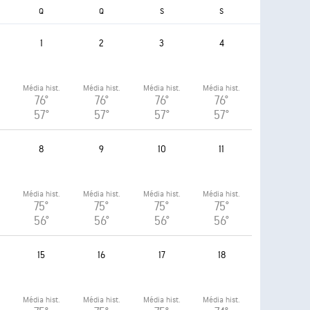
Q
Q
S
S
1
2
3
4
.
Média hist.
Média hist.
Média hist.
Média hist.
76°
76°
76°
76°
57°
57°
57°
57°
8
9
10
11
.
Média hist.
Média hist.
Média hist.
Média hist.
75°
75°
75°
75°
56°
56°
56°
56°
15
16
17
18
.
Média hist.
Média hist.
Média hist.
Média hist.