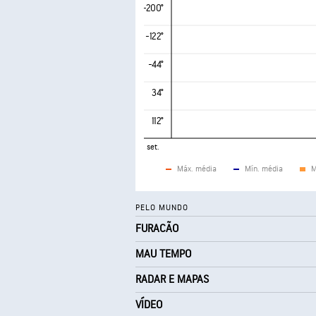
-200°
-122°
-44°
34°
112°
set.
Máx. média
Mín. média
M
PELO MUNDO
FURACÃO
MAU TEMPO
RADAR E MAPAS
VÍDEO