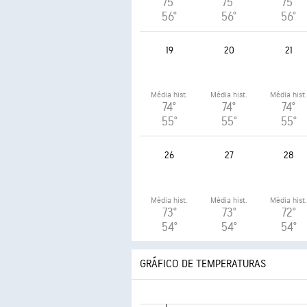
75°
75°
75°
56°
56°
56°
19
20
21
Média hist.
Média hist.
Média hist
74°
74°
74°
55°
55°
55°
26
27
28
Média hist.
Média hist.
Média hist
73°
73°
72°
54°
54°
54°
GRÁFICO DE TEMPERATURAS