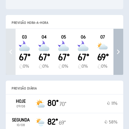
PREVISÃO HORA-A-HORA
03
04
05
06
07
67°
67°
67°
67°
69°
0%
0%
0%
0%
0%
PREVISÃO DIÁRIA
HOJE
80°
11%
70°
09/08
SEGUNDA
82°
58%
69°
10/08