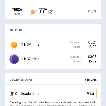
TERÇA
77°
0%
62°
18/08
SOL E LUA
06:24
Alvorecer
11 h 39 mins
18:03
Ocaso
03:25
Alvorecer
11 h 37 mins
15:02
Ocaso
QUALIDADE DO AR
VER MAIS
Mau
Qualidade do ar
O ar atingiu um nível de poluição atmosférica elevado que não é saudável