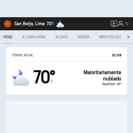
San Borja, Lima
70°
F
HOJE
A CADA HORA
10 DIAS
RADAR
MINUTECAST®
TEMPO ATUAL
02:08
70°
Maioritariamente
nublado
F
RealFeel® 69°