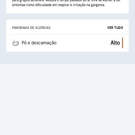
para grupos sensíveis. Reduza o tempo passado ao ar livre se estiver a ter
sintomas como dificuldade em respirar e irritação na garganta.
PANORAMA DE ALERGIAS
VER TUDO
Alto
Pó e descamação