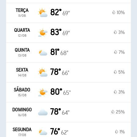
TERÇA
82°
10%
69°
11/08
QUARTA
83°
3%
69°
12/08
QUINTA
81°
7%
68°
13/08
SEXTA
78°
5%
66°
14/08
SÁBADO
80°
3%
65°
15/08
DOMINGO
78°
25%
64°
16/08
SEGUNDA
76°
1%
62°
17/08