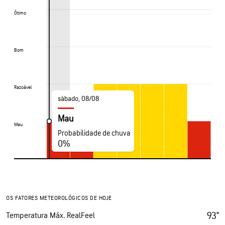
Ótimo
Ótimo
Bom
Bom
Razoável
Razoável
sábado, 08/08
Mau
Mau
Mau
Probabilidade de chuva
0%
OS FATORES METEOROLÓGICOS DE HOJE
93°
Temperatura Máx. RealFeel