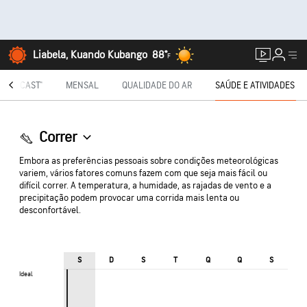
Liabela, Kuando Kubango
88°
F
NUTECAST®
MENSAL
QUALIDADE DO AR
SAÚDE E ATIVIDADES
Correr
Embora as preferências pessoais sobre condições meteorológicas
variem, vários fatores comuns fazem com que seja mais fácil ou
difícil correr. A temperatura, a humidade, as rajadas de vento e a
precipitação podem provocar uma corrida mais lenta ou
desconfortável.
S
D
S
T
Q
Q
S
Ideal
Ideal