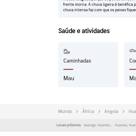
frente morna. A chuva ligeira é benéfica 
chuva intensa faz com que os peixes fiqu
Saúde e atividades
Caminhadas
Co
Mau
M
Mundo
África
Angola
Hu
Assongo
,
Huambo
Huambo
,
Hua
Locais próximos: