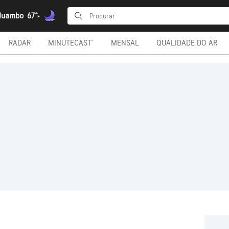
 Huambo
67°
F
RADAR
MINUTECAST®
MENSAL
QUALIDADE DO AR