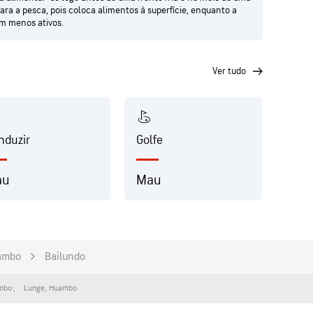
para a pesca, pois coloca alimentos à superfície, enquanto a
em menos ativos.
ver tudo
nduzir
Golfe
Praia
au
Mau
Mau
ambo
Bailundo
mbo
Lunge
,
Huambo