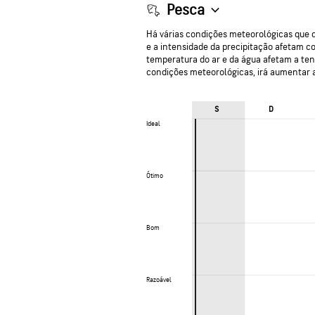
Pesca
Há várias condições meteorológicas que d
e a intensidade da precipitação afetam c
temperatura do ar e da água afetam a ten
condições meteorológicas, irá aumentar a
S
D
Ideal
Ideal
Ótimo
Ótimo
Bom
Bom
Razoável
Razoável