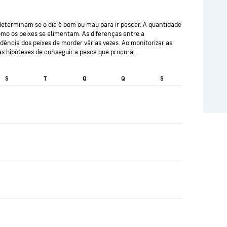
eterminam se o dia é bom ou mau para ir pescar. A quantidade
omo os peixes se alimentam. As diferenças entre a
dência dos peixes de morder várias vezes. Ao monitorizar as
s hipóteses de conseguir a pesca que procura.
S
T
Q
Q
S