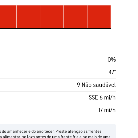
0%
47°
9 Não saudável
SSE 6 mi/h
17 mi/h
as do amanhecer e do anoitecer. Preste atenção às frentes
 alimentar-se logo antes de uma frente fria e no meio de uma