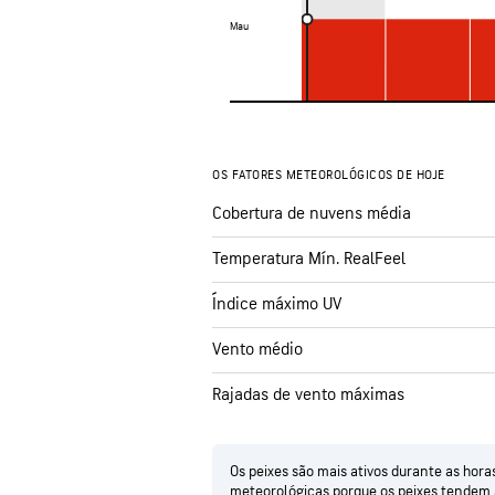
Mau
Mau
OS FATORES METEOROLÓGICOS DE HOJE
Cobertura de nuvens média
Temperatura Mín. RealFeel
Índice máximo UV
Vento médio
Rajadas de vento máximas
Os peixes são mais ativos durante as hor
meteorológicas porque os peixes tendem a