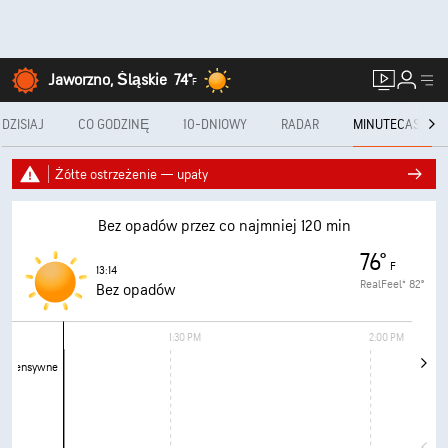
Jaworzno, Śląskie
74°
F
DZISIAJ
CO GODZINĘ
10-DNIOWY
RADAR
MINUTECAST®
Żółte ostrzeżenie — upały
Bez opadów przez co najmniej 120 min
76°
F
13:14
RealFeel®
82°
Bez opadów
1:30 PM
2:00 PM
Intensywne