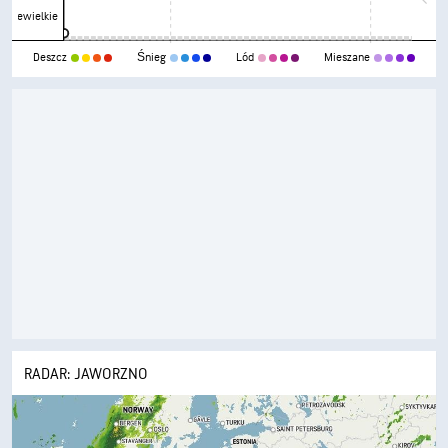
Niewielkie
Deszcz
Śnieg
Lód
Mieszane
RADAR: JAWORZNO