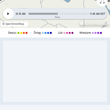
10:15 AM
11:45 AM EDT
Teraz
© OpenStreetMap
Deszcz
Śnieg
Lód
Mieszane