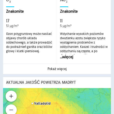
gardła, kaszel lub trudności w
oddychaniu, zaostrzenia astmy i
3
2
oddychaniu oraz zaostrzenie
rozwoju przewlekłych chorób
astmy. Częstsza i długotrwała
układu oddechowego.
Znakomite
Znakomite
ekspozycja może mieć
poważniejsze skutki dla zdrowia.
17
11
51 µg/m³
5 µg/m³
Ozon przygruntowy może nasilać
Wdychanie wysokich poziomów
objawy chorób układu
dwutlenku azotu zwiększa ryzyko
oddechowego, a także prowadzić
wystąpienia problemów z
do podrażnień gardła oraz bólów
oddychaniem. Kaszel i trudności w
głowy i klatki piersiowej.
oddychaniu są częste, a po
dłuższej ekspozycji mogą
...
więcej
wystąpić poważniejsze problemy
zdrowotne, np. infekcje dróg
oddechowych.
Pokaż więcej
AKTUALNA JAKOŚĆ POWIETRZA: MADRYT