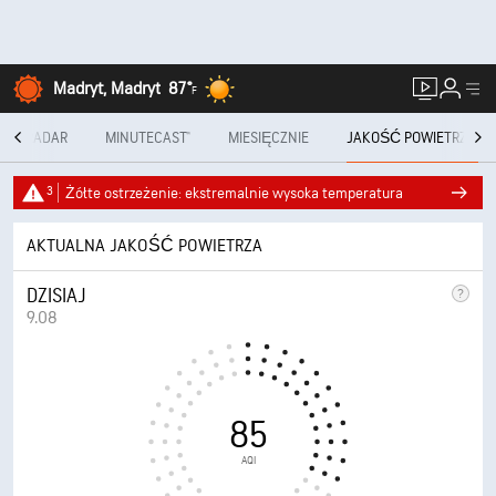
Madryt, Madryt
87°
F
RADAR
MINUTECAST®
MIESIĘCZNIE
JAKOŚĆ POWIETRZA
3
Żółte ostrzeżenie: ekstremalnie wysoka temperatura
AKTUALNA JAKOŚĆ POWIETRZA
DZISIAJ
9.08
85
AQI