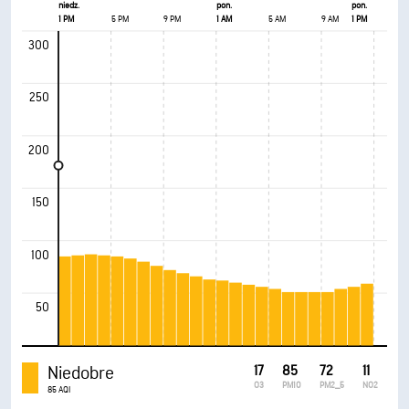
niedz.
pon.
pon.
1 PM
5 PM
9 PM
1 AM
5 AM
9 AM
1 PM
300
250
200
150
100
50
Niedobre
17
85
72
11
O3
PM10
PM2_5
NO2
85 AQI