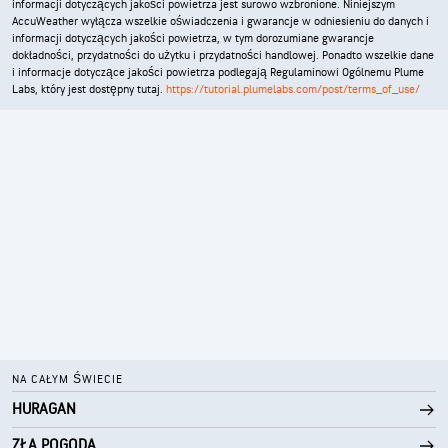
informacji dotyczących jakości powietrza jest surowo wzbronione. Niniejszym
AccuWeather wyłącza wszelkie oświadczenia i gwarancje w odniesieniu do danych i
informacji dotyczących jakości powietrza, w tym dorozumiane gwarancje
dokładności, przydatności do użytku i przydatności handlowej. Ponadto wszelkie dane
i informacje dotyczące jakości powietrza podlegają Regulaminowi Ogólnemu Plume
Labs, który jest dostępny tutaj.
https://tutorial.plumelabs.com/post/terms_of_use/
NA CAŁYM ŚWIECIE
HURAGAN
ZŁA POGODA