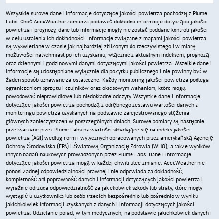
Wszystkie surowe dane i informacje dotyczące jakości powietrza pochodzą z Plume
Labs. Choć AccuWeather zamierza podawać dokładne informacje dotyczące jakości
powietrza i prognozy, dane lub informacje mogły nie zostać poddane kontroli jakości
w celu ustalenia ich dokładności. Informacje związane z mapami jakości powietrza
są wyświetlane w czasie jak najbardziej zbliżonym do rzeczywistego i w miarę
możliwości natychmiast po ich uzyskaniu, włącznie z aktualnym indeksem, prognozą
oraz dziennymi i godzinowymi danymi dotyczącymi jakości powietrza. Wszelkie dane i
informacje są udostępniane wyłącznie dla pożytku publicznego i nie powinny być w
żaden sposób uznawane za ostateczne. Każdy monitoring jakości powietrza podlega
ograniczeniom sprzętu i czujników oraz okresowym wahaniom, które mogą
powodować nieprawidłowe lub niedokładne odczyty. Wszystkie dane i informacje
dotyczące jakości powietrza pochodzą z odrębnego zestawu wartości danych z
monitoringu powietrza uzyskanych na podstawie zarejestrowanego stężenia
głównych zanieczyszczeń w poszczególnych dniach. Surowe pomiary są następnie
przetwarzane przez Plume Labs na wartości składające się na indeks jakości
powietrza (AQI) według norm i wytycznych opracowanych przez amerykańską Agencję
Ochrony Środowiska (EPA) i Światową Organizację Zdrowia (WHO), a także wyników
innych badań naukowych prowadzonych przez Plume Labs. Dane i informacje
dotyczące jakości powietrza mogą w każdej chwili ulec zmianie. AccuWeather nie
ponosi żadnej odpowiedzialności prawnej i nie odpowiada za dokładność,
kompletność ani poprawność danych i informacji dotyczących jakości powietrza i
wyraźnie odrzuca odpowiedzialność za jakiekolwiek szkody lub straty, które mogły
wystąpić u użytkownika lub osób trzecich bezpośrednio lub pośrednio w wyniku
jakichkolwiek informacji uzyskanych z danych i informacji dotyczących jakości
powietrza. Udzielanie porad, w tym medycznych, na podstawie jakichkolwiek danych i