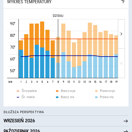
WYKRES TEMPERATURY
°F
DZISIAJ
90°
80°
70°
60°
50°
sie
1
2
3
4
5
6
7
8
9
10
11
12
13
14
15
16
17
18
19
20
21
Śr.wysokie
Rzecz.wys.
Przew.wys.
Śr. niskie
Rzecz.nis.
Przew.nis.
DŁUŻSZA PERSPEKTYWA
WRZESIEŃ 2026
PAŹDZIERNIK 2026