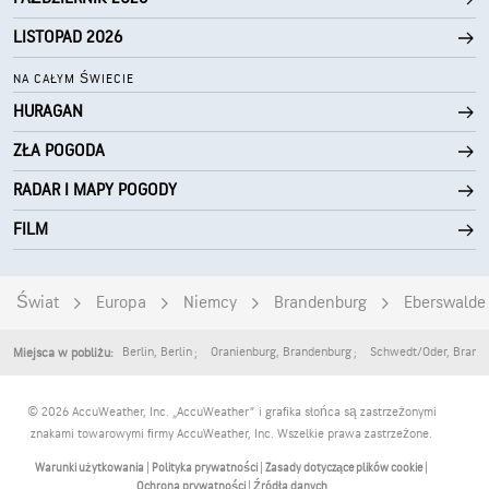
LISTOPAD 2026
NA CAŁYM ŚWIECIE
HURAGAN
ZŁA POGODA
RADAR I MAPY POGODY
FILM
Świat
Europa
Niemcy
Brandenburg
Eberswalde
Berlin
,
Berlin
Oranienburg
,
Brandenburg
Schwedt/Oder
,
Brand
Miejsca w pobliżu:
© 2026 AccuWeather, Inc. „AccuWeather” i grafika słońca są zastrzeżonymi
znakami towarowymi firmy AccuWeather, Inc. Wszelkie prawa zastrzeżone.
Warunki użytkowania
|
Polityka prywatności
|
Zasady dotyczące plików cookie
|
Ochrona prywatności
|
Źródła danych