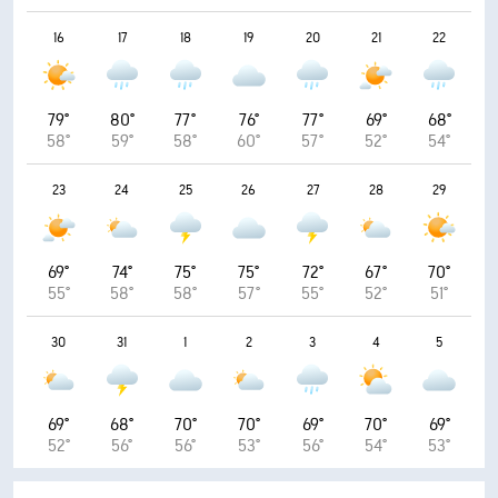
16
17
18
19
20
21
22
79°
80°
77°
76°
77°
69°
68°
58°
59°
58°
60°
57°
52°
54°
23
24
25
26
27
28
29
69°
74°
75°
75°
72°
67°
70°
55°
58°
58°
57°
55°
52°
51°
30
31
1
2
3
4
5
69°
68°
70°
70°
69°
70°
69°
52°
56°
56°
53°
56°
54°
53°