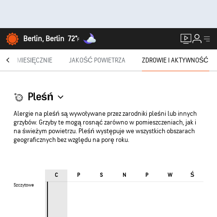
Berlin, Berlin
72°
F
®
MIESIĘCZNIE
JAKOŚĆ POWIETRZA
ZDROWIE I AKTYWNOŚĆ
Pleśń
Alergie na pleśń są wywoływane przez zarodniki pleśni lub innych
grzybów. Grzyby te mogą rosnąć zarówno w pomieszczeniach, jak i
na świeżym powietrzu. Pleśń występuje we wszystkich obszarach
geograficznych bez względu na porę roku.
Ś
C
P
S
N
P
W
Szczytowe
Szczytowe