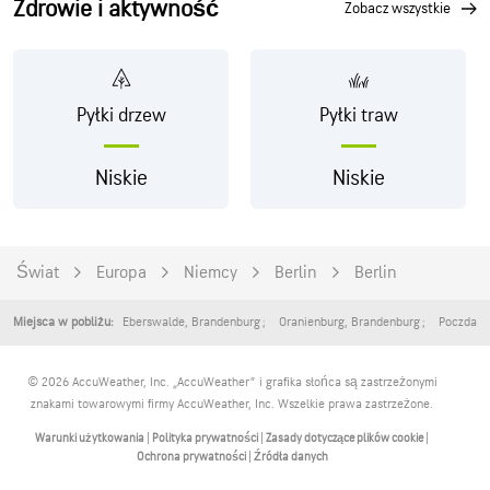
Zdrowie i aktywność
zobacz wszystkie
Pyłki drzew
Pyłki traw
Niskie
Niskie
Świat
Europa
Niemcy
Berlin
Berlin
Eberswalde
,
Brandenburg
Oranienburg
,
Brandenburg
Poczdam
Miejsca w pobliżu:
© 2026 AccuWeather, Inc. „AccuWeather” i grafika słońca są zastrzeżonymi
znakami towarowymi firmy AccuWeather, Inc. Wszelkie prawa zastrzeżone.
Warunki użytkowania
|
Polityka prywatności
|
Zasady dotyczące plików cookie
|
Ochrona prywatności
|
Źródła danych