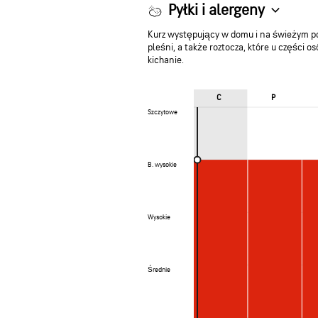
Pyłki i alergeny
Kurz występujący w domu i na świeżym pow
pleśni, a także roztocza, które u części o
kichanie.
C
P
Szczytowe
Szczytowe
B. wysokie
B. wysokie
Wysokie
Wysokie
Średnie
Średnie