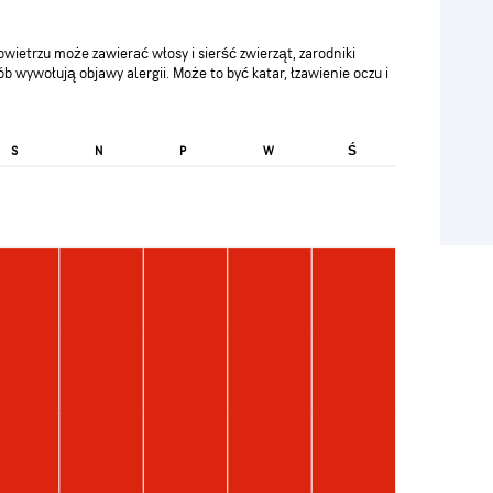
ietrzu może zawierać włosy i sierść zwierząt, zarodniki
sób wywołują objawy alergii. Może to być katar, łzawienie oczu i
Ś
S
N
P
W