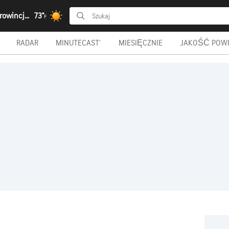
Calombo, Prowincja Moxico
73°
F
RADAR
MINUTECAST®
MIESIĘCZNIE
JAKOŚĆ POWI