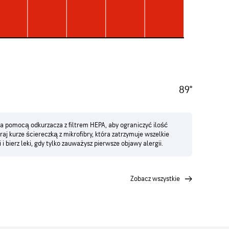
89°
za pomocą odkurzacza z filtrem HEPA, aby ograniczyć ilość
aj kurze ściereczką z mikrofibry, która zatrzymuje wszelkie
 i bierz leki, gdy tylko zauważysz pierwsze objawy alergii.
zobacz wszystkie