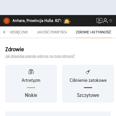
Anhara, Prowincja Huíla
82°
F
®
MIESIĘCZNIE
JAKOŚĆ POWIETRZA
ZDROWIE I AKTYWNOŚĆ
Zdrowie
Jak dzisiejsza pogoda wpłynie na moje zdrowie?
Artretyzm
Ciśnienie zatokowe
Niskie
Szczytowe