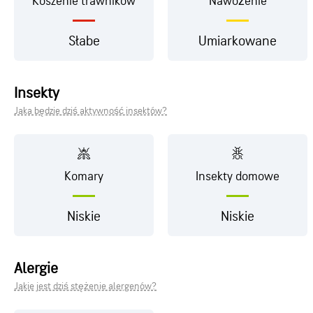
Koszenie trawników
Nawożenie
Słabe
Umiarkowane
Insekty
Jaka będzie dziś aktywność insektów?
Komary
Insekty domowe
Niskie
Niskie
Alergie
Jakie jest dziś stężenie alergenów?