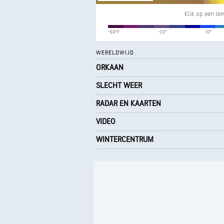
Klik op een te
-50°F
-20°
10°
WERELDWIJD
ORKAAN
SLECHT WEER
RADAR EN KAARTEN
VIDEO
WINTERCENTRUM