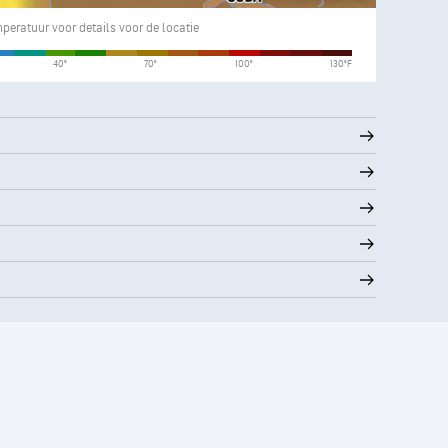
mperatuur voor details voor de locatie
Temperatuur
40°
70°
100°
130°F