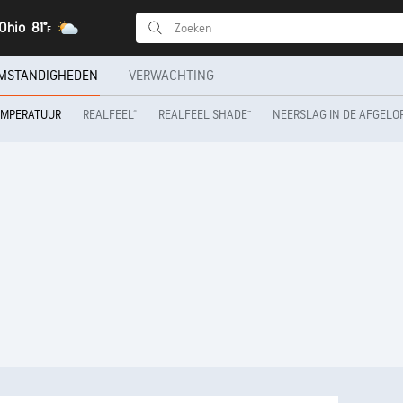
Ohio
81°
F
MSTANDIGHEDEN
VERWACHTING
REALFEEL®
REALFEEL SHADE™
NEERSLAG IN DE AFGELO
EMPERATUUR