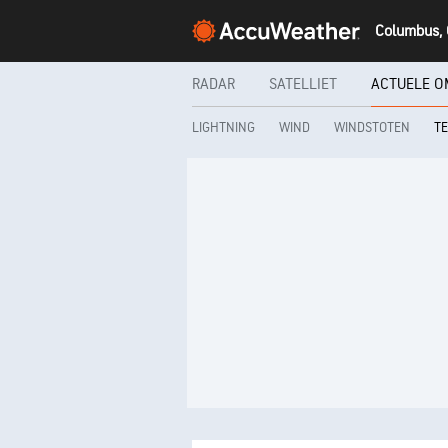
Columbus, 
RADAR
SATELLIET
ACTUELE O
LIGHTNING
WIND
WINDSTOTEN
T