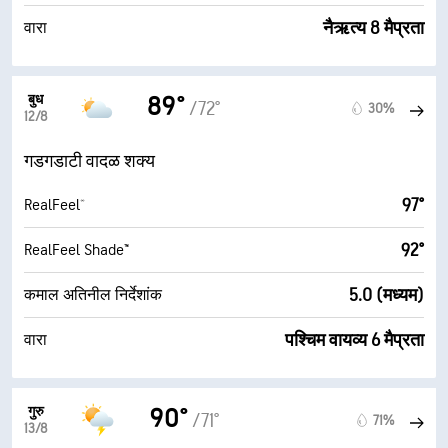
नैऋत्य 8 मैप्रता
वारा
बुध
89°
/72°
30%
12/8
गडगडाटी वादळ शक्य
97°
RealFeel®
92°
RealFeel Shade™
5.0 (मध्यम)
कमाल अतिनील निर्देशांक
पश्चिम वायव्य 6 मैप्रता
वारा
गुरु
90°
/71°
71%
13/8