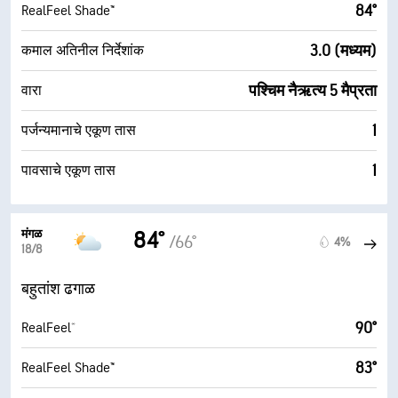
84°
RealFeel Shade™
3.0 (मध्यम)
कमाल अतिनील निर्देशांक
पश्चिम नैऋत्य 5 मैप्रता
वारा
1
पर्जन्यमानाचे एकूण तास
1
पावसाचे एकूण तास
मंगळ
84°
/66°
4%
18/8
बहुतांश ढगाळ
90°
RealFeel®
83°
RealFeel Shade™