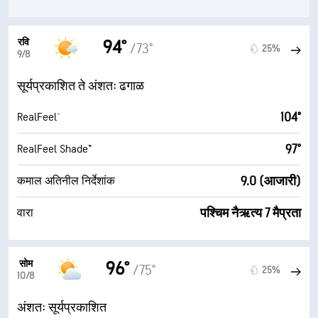
रवि
94°
/73°
25%
9/8
सूर्यप्रकाशित ते अंशतः ढगाळ
104°
RealFeel®
97°
RealFeel Shade™
9.0 (आजारी)
कमाल अतिनील निर्देशांक
पश्चिम नैऋत्य 7 मैप्रता
वारा
सोम
96°
/75°
25%
10/8
अंशतः सूर्यप्रकाशित