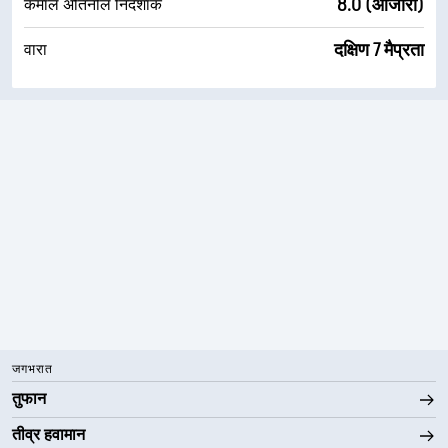
8.0 (आजारी)
कमाल अतिनील निर्देशांक
दक्षिण 7 मैप्रता
वारा
जगभरात
तुफान
तीव्र हवामान