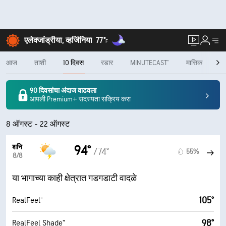
एलेक्जांड्रीया, व्हर्जिनिया
77°
F
आज
ताशी
10 दिवस
रडार
MINUTECAST®
मासिक
हव
90 दिवसांचा अंदाज वाढवला
आपली Premium+ सदस्यता सक्रिय करा
8 ऑगस्ट - 22 ऑगस्ट
शनि
94°
/74°
55%
8/8
या भागाच्या काही क्षेत्रात गडगडाटी वादळे
105°
RealFeel®
98°
RealFeel Shade™