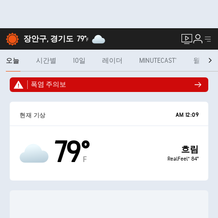
장안구, 경기도
79°
F
오늘
시간별
10일
레이더
MINUTECAST®
월
폭염 주의보
AM 12:09
현재 기상
79°
흐림
F
RealFeel® 84°