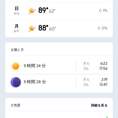
日
89°
1%
62°
8/16
月
88°
0%
60°
8/17
太陽と月
6:22
昇る
11 時間 34 分
17:56
沈む
2:19
昇る
11 時間 28 分
13:47
沈む
大気質
詳細を見る