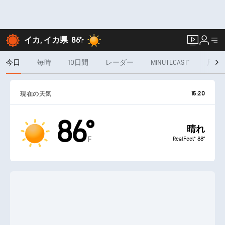
イカ, イカ県
86°
F
今日
毎時
10日間
レーダー
MINUTECAST®
月間
15:20
現在の天気
86°
晴れ
F
RealFeel® 88°