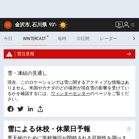
金沢市, 石川県
93°
F
今日
WINTERCAST
毎時
10日間
レーダー
MINUT
雷注意報
雪・凍結の見通し
現在、このロケーションでは雪に関するアクティブな情報はあ
りません。米国やカナダのどの場所が現在雪の影響を受けてい
るかを確認するには、
ウィンターセンター
のページをご覧くだ
さい。
雪による休校・休業日予報
悪天候のために学校施設が閉鎖される可能性を調べま