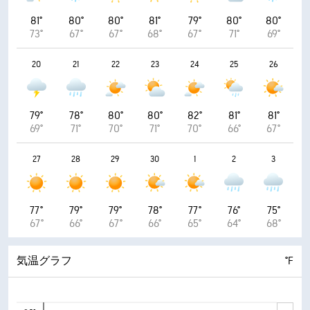
81°
80°
80°
81°
79°
80°
80°
73°
67°
67°
68°
67°
71°
69°
20
21
22
23
24
25
26
79°
78°
80°
80°
82°
81°
81°
69°
71°
70°
71°
70°
66°
67°
27
28
29
30
1
2
3
77°
79°
79°
78°
77°
76°
75°
67°
66°
67°
66°
65°
64°
68°
気温グラフ
°F