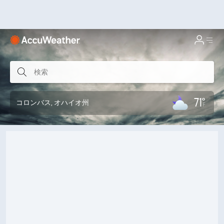
71°
コロンバス
, オハイオ州
F