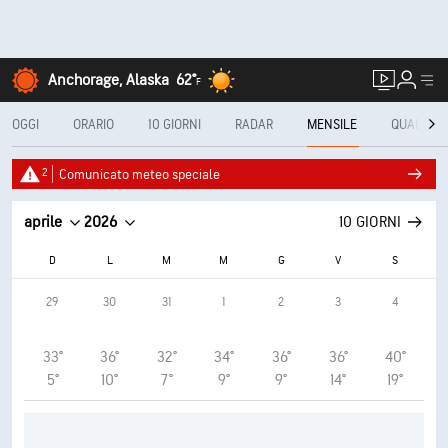
Anchorage, Alaska
62°
F
OGGI
ORARIO
10 GIORNI
RADAR
MENSILE
QUALITÀ D
2
Comunicato meteo speciale
aprile
2026
10 GIORNI
D
L
M
M
G
V
S
29
30
31
1
2
3
4
33°
36°
32°
34°
36°
36°
40°
5°
10°
7°
9°
9°
14°
19°