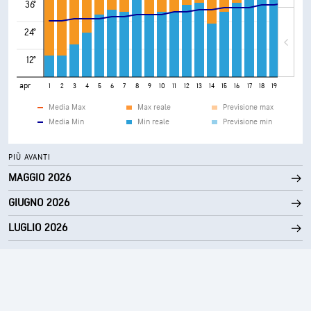
36°
24°
12°
apr
1
2
3
4
5
6
7
8
9
10
11
12
13
14
15
16
17
18
19
20
21
Media Max
Max reale
Previsione max
Media Min
Min reale
Previsione min
PIÙ AVANTI
MAGGIO 2026
GIUGNO 2026
LUGLIO 2026