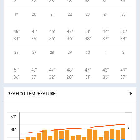
31°
32°
23°
28°
32°
34°
33°
19
20
21
22
23
24
25
45°
41°
46°
47°
51°
44°
50°
34°
35°
36°
36°
38°
37°
34°
26
27
28
29
30
1
2
51°
47°
47°
48°
47°
43°
49°
36°
37°
32°
28°
31°
36°
37°
GRAFICO TEMPERATURE
°F
60°
48°