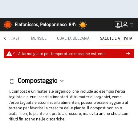
Elafonissos, Peloponneso
84°
F
INUTECAST®
MENSILE
QUALITÀ DELL'ARIA
SALUTE E ATTIVITÀ
2
Allarme giallo per temperature massime estreme
Compostaggio
Il compost è un materiale organico, che include ad esempio l'erba
tagliata e alcuni scarti alimentari. Altri materiali organici, come
l'erba tagliata e alcuni scarti alimentari, possono essere aggiunti al
terreno per favorire la crescita delle piante. Il compost non solo
aiuta i fiori, le piante e il prato a crescere, ma evita anche che alcuni
rifiuti finiscano nelle discariche.