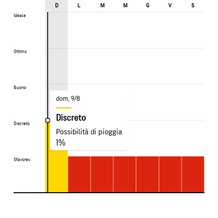
D
L
M
M
G
V
S
Ideale
Ideale
Ottimo
Ottimo
Buono
Buono
dom, 9/8
Discreto
Discreto
Discreto
Possibilità di pioggia
1%
Sfavorev.
Sfavorev.