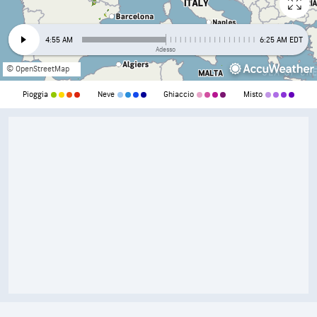
4:55 AM
6:25 AM EDT
Adesso
© OpenStreetMap
Pioggia
Neve
Ghiaccio
Misto