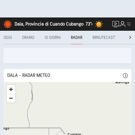
Dala, Provincia di Cuando Cubango
73°
F
OGGI
ORARIO
10 GIORNI
RADAR
MINUTECAST®
MENS
DALA - RADAR METEO