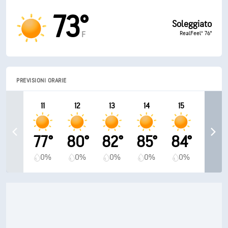
73°
Soleggiato
RealFeel® 76°
F
PREVISIONI ORARIE
11
12
13
14
15
77°
80°
82°
85°
84°
0%
0%
0%
0%
0%