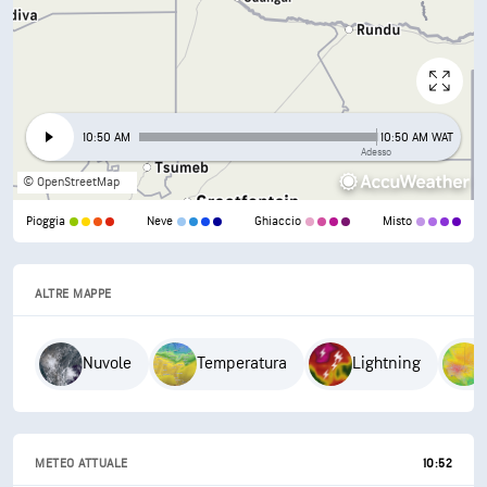
10:50 AM
10:50 AM WAT
Adesso
© OpenStreetMap
Pioggia
Neve
Ghiaccio
Misto
ALTRE MAPPE
Nuvole
Temperatura
Lightning
METEO ATTUALE
10:52