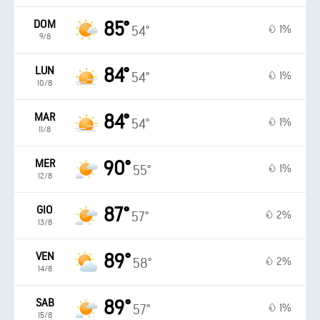
DOM
85°
1%
54°
9/8
LUN
84°
1%
54°
10/8
MAR
84°
1%
54°
11/8
MER
90°
1%
55°
12/8
GIO
87°
2%
57°
13/8
VEN
89°
2%
58°
14/8
SAB
89°
1%
57°
15/8