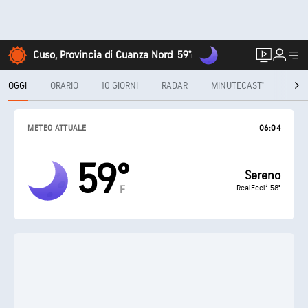
Cuso, Provincia di Cuanza Nord
59°
F
OGGI
ORARIO
10 GIORNI
RADAR
MINUTECAST®
MENS
METEO ATTUALE
06:04
59°
Sereno
RealFeel® 58°
F