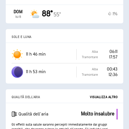
DOM
88°
1%
55°
16/8
SOLE E LUNA
06:11
Alba
11 h 46 min
17:57
Tramontare
00:43
Alba
11 h 53 min
12:36
Tramontare
QUALITÀ DELL'ARIA
VISUALIZZA ALTRO
Molto insalubre
Qualità dell'aria
Gli effetti sulla salute saranno percepiti immediatamente dai gruppi