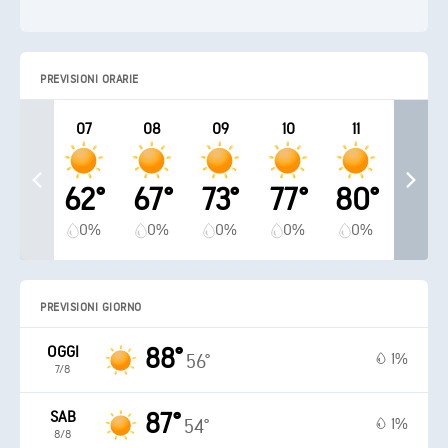
PREVISIONI ORARIE
07
08
09
10
11
62°
67°
73°
77°
80°
0%
0%
0%
0%
0%
PREVISIONI GIORNO
OGGI
88°
1%
56°
7/8
SAB
87°
1%
54°
8/8