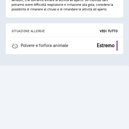
sensibili, che dovranno evitare le attività all'aperto. Gli individui sani
potranno avere difficoltà respiratorie e irritazione alla gola; considera la
possibilità di rimanere al chiuso e di rimandare le attività all'aperto.
SITUAZIONE ALLERGIE
VEDI TUTTO
Estremo
Polvere e forfora animale