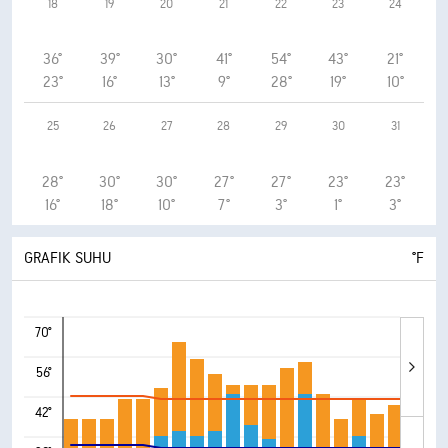
18
19
20
21
22
23
24
36°
39°
30°
41°
54°
43°
21°
23°
16°
13°
9°
28°
19°
10°
25
26
27
28
29
30
31
28°
30°
30°
27°
27°
23°
23°
16°
18°
10°
7°
3°
1°
3°
GRAFIK SUHU
°F
70°
56°
42°