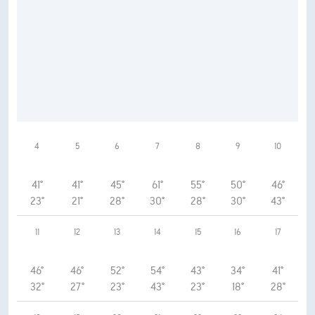
4
5
6
7
8
9
10
41°
41°
45°
61°
55°
50°
46°
23°
21°
28°
30°
28°
30°
43°
11
12
13
14
15
16
17
46°
46°
52°
54°
43°
34°
41°
32°
27°
23°
43°
23°
18°
28°