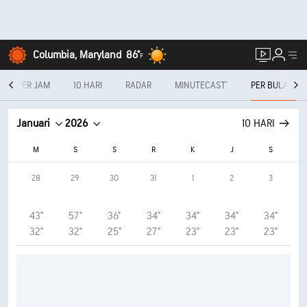
Columbia, Maryland
86°
F
PER JAM
10 HARI
RADAR
MINUTECAST®
PER BULAN
Januari
2026
10 HARI
M
S
S
R
K
J
S
28
29
30
31
1
2
3
43°
57°
36°
34°
34°
34°
34°
32°
32°
25°
27°
23°
23°
23°