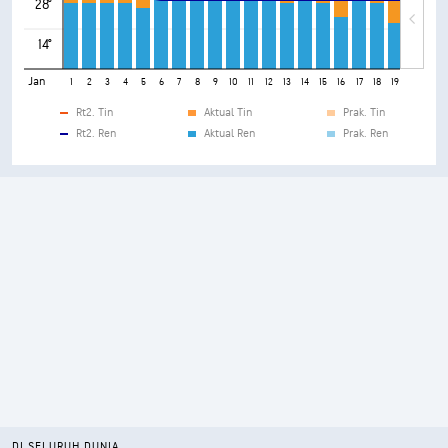
28°
14°
Jan
1
2
3
4
5
6
7
8
9
10
11
12
13
14
15
16
17
18
19
20
21
Rt2. Tin
Aktual Tin
Prak. Tin
Rt2. Ren
Aktual Ren
Prak. Ren
DI SELURUH DUNIA