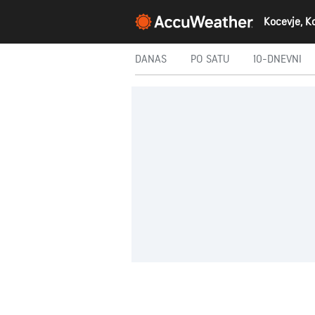
Kocevje, K
DANAS
PO SATU
10-DNEVNI