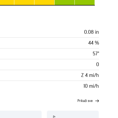
0.08 in
44 %
57°
0
Z 4 mi/h
10 mi/h
prikaži sve