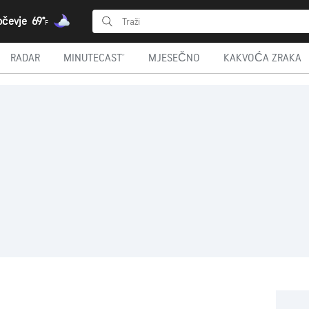
očevje
69°
F
RADAR
MINUTECAST®
MJESEČNO
KAKVOĆA ZRAKA