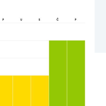
Č
P
U
S
P