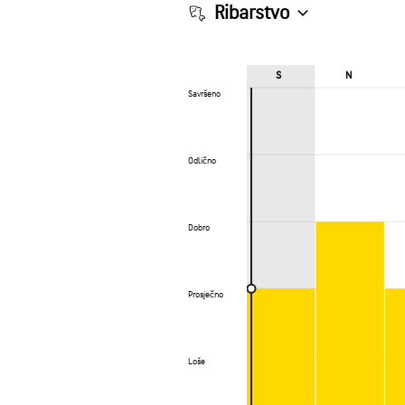
Ribarstvo
S
N
Savršeno
Savršeno
Odlično
Odlično
Dobro
Dobro
Prosječno
Prosječno
Loše
Loše