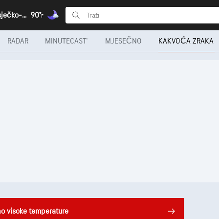
Valpovo, Osječko-baranjska
90°
F
RADAR
MINUTECAST®
MJESEČNO
KAKVOĆA ZRAKA
no visoke temperature