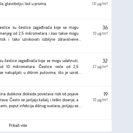
rla, glavobolju i bol u prsima.
131 µg/m³
36
čestice su čestice zagađivača koje se mogu
 manjeg od 2,5 mikrometara i kao takve mogu
10 µg/m³
tok i tako uzrokovati ozbiljne zdravstvene
e biti zahvaćeni pluća i srce. Izlaganje može
 i otežanim disanjem, pogoršanim simptomima
roničnih bolesti dišnog sustava.
32
 su čestice zagađivača koje se mogu udahnuti,
od 10 mikrometara. Čestice veće od 2,5
27 µg/m³
 nakupljati u dišnim putovima, što je uzrok
a. Izlaganje istima dovodi do iritacije očiju i
žanog disanja te pogoršanja simptoma astme.
 izlaganje može uzrokovati teže zdravstvene
19
čina dušikova dioksida povećava rizik od pojave
va. Često se javljaju kašalj i teško disanje, a
10 µg/m³
lemi, poput infekcija dišnog sustava, javljaju se
g izlaganja.
Prikaži više