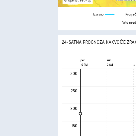
© OpenStreetMap
Izvrsno
Prosje
Vrlo nez
24-SATNA PROGNOZA KAKVOĆE ZRA
pet
sub
10 PM
2 AM
6
300
250
200
150