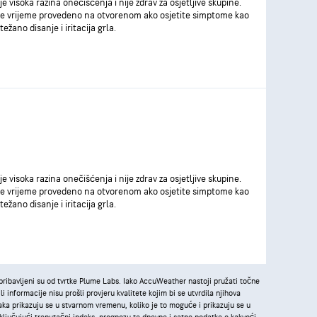
je visoka razina onečišćenja i nije zdrav za osjetljive skupine.
e vrijeme provedeno na otvorenom ako osjetite simptome kao
težano disanje i iritacija grla.
je visoka razina onečišćenja i nije zdrav za osjetljive skupine.
e vrijeme provedeno na otvorenom ako osjetite simptome kao
težano disanje i iritacija grla.
pribavljeni su od tvrtke Plume Labs. Iako AccuWeather nastoji pružati točne
i informacije nisu prošli provjeru kvalitete kojim bi se utvrdila njihova
ka prikazuju se u stvarnom vremenu, koliko je to moguće i prikazuju se u