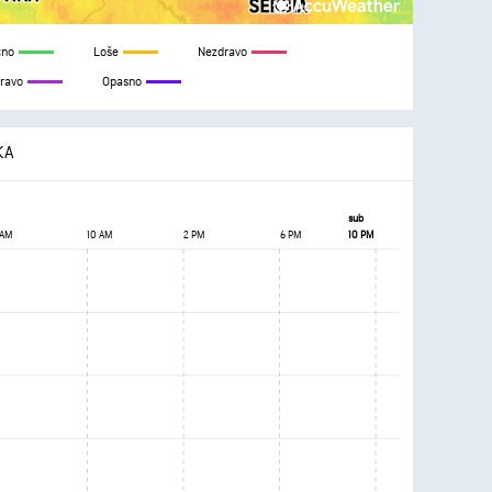
čno
Loše
Nezdravo
dravo
Opasno
KA
sub
 AM
10 AM
2 PM
6 PM
10 PM