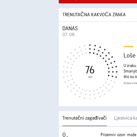
TRENUTAČNA KAKVOĆA ZRAKA
DANAS
07. 08.
Loše
U zraku 
76
Smanjit
što su o
AQI
Ovisno o t
Trenutačni zagađivači
Ljestvica k
O
Prizemni ozon može 