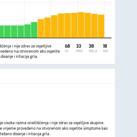
ćenja i nije zdrav za osjetljive
68
33
38
18
ovedeno na otvorenom ako osjetite
O3
PM10
PM2_5
NO2
sanje i iritacija grla.
je visoka razina onečišćenja i nije zdrav za osjetljive skupine.
e vrijeme provedeno na otvorenom ako osjetite simptome kao
težano disanje i iritacija grla.