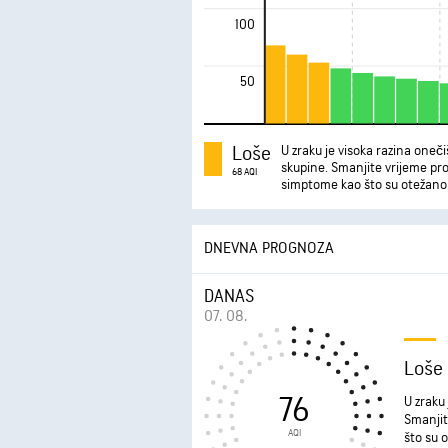
100
50
Loše
U zraku je visoka razina onečiš
skupine. Smanjite vrijeme pr
68 AQI
simptome kao što su otežano di
DNEVNA PROGNOZA
DANAS
07. 08.
Loše
76
U zraku 
Smanjit
AQI
što su o