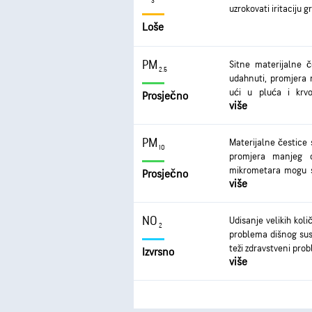
3
uzrokovati iritaciju g
Loše
PM
Sitne materijalne 
2.5
udahnuti, promjera
ući u pluća i krvo
Prosječno
više
probleme. Najteže ć
rezultirati kašljem
astme i razvijanjem k
PM
Materijalne čestice
10
promjera manjeg 
mikrometara mogu se
Prosječno
više
zdravstvenih problem
grla, kašlja i ote
Češće i prekomjerno
NO
Udisanje velikih koli
posljedice.
2
problema dišnog susta
teži zdravstveni prob
Izvrsno
više
prilikom dugotrajnije