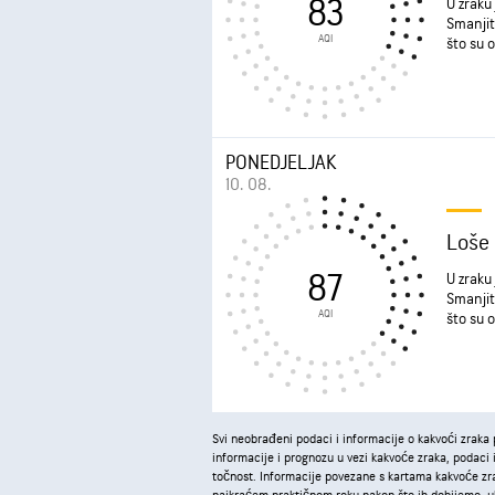
83
U zraku 
Smanjit
AQI
što su o
PONEDJELJAK
10. 08.
Loše
87
U zraku 
Smanjit
AQI
što su o
Svi neobrađeni podaci i informacije o kakvoći zraka 
informacije i prognozu u vezi kakvoće zraka, podaci il
točnost. Informacije povezane s kartama kakvoće zra