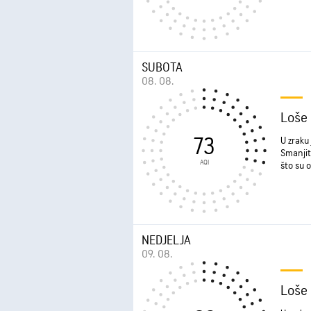
SUBOTA
08. 08.
Loše
73
U zraku 
Smanjit
AQI
što su o
NEDJELJA
09. 08.
Loše