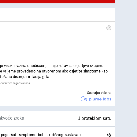
je visoka razina onečišćenja i nije zdrav za osjetljive skupine.
e vrijeme provedeno na otvorenom ako osjetite simptome kao
težano disanje i iritacija grla.
renutačnim zagađivačima
Saznajte više na
akvoće zraka
U proteklom satu
76
pogoršati simptome bolesti dišnog sustava i