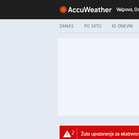
DANAS
PO SATU
10-DNEVNI
2
Žuto upozorenje za ekstrem