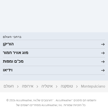
ברחבי העולם
הוריקן
מזג אוויר חמור
מכ"ם ומפות
וידיאו
Montepulciano
טוסקנה
איטליה
אירופה
העולם
‎© 2026 AccuWeather, Inc‏. "העיצובים של AccuWeather" והשמש הם סימנים
מסחריים רשומים של AccuWeather, Inc. כל הזכויות שמורות.