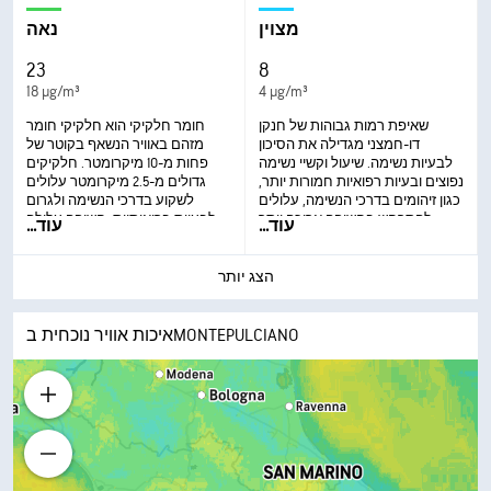
מצוין
נאה
23
8
18 µg/m³
4 µg/m³
שאיפת רמות גבוהות של חנקן
חומר חלקיקי הוא חלקיקי חומר
דו-חמצני מגדילה את הסיכון
מזהם באוויר הנשאף בקוטר של
לבעיות נשימה. שיעול וקשיי נשימה
פחות מ-10 מיקרומטר. חלקיקים
נפוצים ובעיות רפואיות חמורות יותר,
גדולים מ-2.5 מיקרומטר עלולים
כגון זיהומים בדרכי הנשימה, עלולים
לשקוע בדרכי הנשימה ולגרום
להתרחש בחשיפה ארוכה יותר.
לבעיות בריאותיות. חשיפה עלולה
עוד
...
עוד
...
לגרום לגירוי בעיניים ובגרון, שיעול
או קשיי נשימה, והחמרה באסטמה.
חשיפה תכופה וחריגה יותר עלולה
הצג יותר
לגרום להשפעות בריאותיות חמורות
יותר.
איכות אוויר נוכחית בMONTEPULCIANO