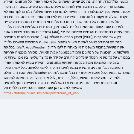
מעשי, כולל מדד, תחזית, ונתונים יומיים ושעתיים של איכות האוויר. כל הנתונים והמידע
מוצגים אך ורק לטובת הציבור ואין להתייחס אליהם כנתונים סופיים בשום דרך. ניטור
איכות האוויר כפוף למגבלות הציוד והחיישן ולתנודות רגעיות שעלולות לגרום לקריאות לא
תקפות או לא מדויקות. כל הנתונים והמידע בנוגע לאיכות האוויר נגזרים מסדרה נפרדת
של ערכי נתונים של ניטור אוויר, בהתבסס על ריכוזי החומרים המזהמים העיקריים
שנרשמו בכל יום. לאחר מכן, המדידות הגולמיות מומרות על ידי Plume Labs לערכים
שמרכיבים את מדד איכות האוויר (AQI), תוך שימוש בסטנדרטים והנחיות שפותחו על ידי
הסוכנות להגנת הסביבה (EPA) וארגון הבריאות העולמי (WHO), בין שאר המחקרים
המדעיים שנערכו על ידי Plume Labs. הנתונים והמידע בנוגע לאיכות האוויר נתונים
לשינוי בכל עת. AccuWeather אינה נושאת בחבות משפטית או באחריות לגבי הדיוק,
השלמות או הנכונות של הנתונים והמידע בנוגע לאיכות האוויר, ומסירה מעצמה אחריות
במפורש על כל נזק או הפסד שעלולים להיגרם על ידך או כל צד שלישי, בין אם ישירות או
בעקיפין, כתוצאה ממידע כלשהו שהושג מהנתונים והמידע בנוגע לאיכות האוויר.
הסתמכות על הנתונים והמידע בנוגע לאיכות האוויר לייעוץ כלשהו, כולל ייעוץ רפואי,
אסורה בהחלט. AccuWeather מתכחשת בזאת לכל מצגת או אחריות בכל הנוגע לנתונים
ולמידע בנוגע לאיכות האוויר, כולל, בין היתר, לכל אחריות לדיוק, התאמה לשימוש
וסחירות מרומזים. הנתונים והמידע בנוגע לאיכות האוויר כפופים בנוסף לתנאים
וההתניות הכלליים של Plume Labs שאפשר למצוא כאן.
https://tutorial.plumelabs.com/post/terms_of_use/