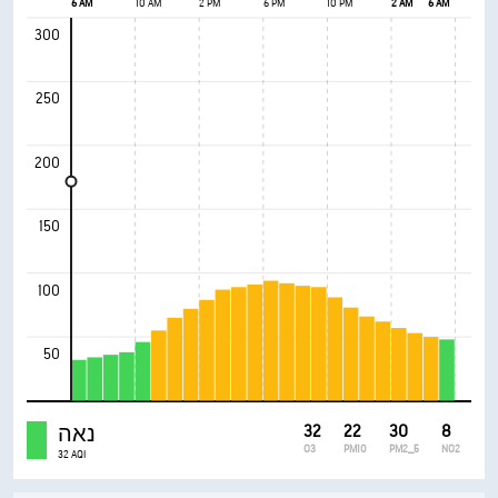
6 AM
10 AM
2 PM
6 PM
10 PM
2 AM
6 AM
300
250
200
150
100
50
8
30
22
32
נאה
O3
PM10
PM2_5
NO2
32 AQI