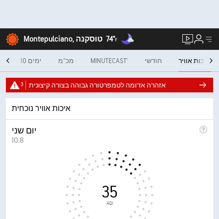
74°
Montepulciano, טוסקנה
F
איכות אוויר
חודשי
MINUTECAST®
מכ"מ
10 ימים
כל
3
אזהרה אדומה לטמפרטורה גבוהה בצורה קיצונית
איכות אוויר נוכחית
יום שני
10.8
35
AQI