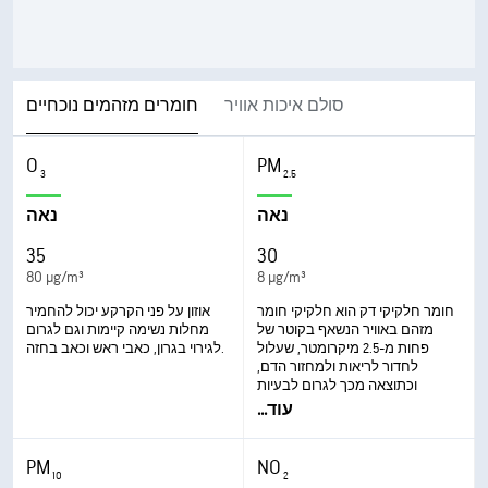
סולם איכות אוויר
חומרים מזהמים נוכחיים
O
PM
3
2.5
נאה
נאה
35
30
80 µg/m³
8 µg/m³
חומר חלקיקי דק הוא חלקיקי חומר
אוזון על פני הקרקע יכול להחמיר
מזהם באוויר הנשאף בקוטר של
מחלות נשימה קיימות וגם לגרום
פחות מ-2.5 מיקרומטר, שעלול
לגירוי בגרון, כאבי ראש וכאב בחזה.
לחדור לריאות ולמחזור הדם,
וכתוצאה מכך לגרום לבעיות
בריאותיות חמורות. ההשפעות
עוד
...
החמורות ביותר הן על הריאות והלב.
חשיפה יכולה לגרום לשיעול או
לקשיי נשימה, החמרת אסטמה
PM
NO
ופיתוח של מחלת נשימה כרונית.
10
2