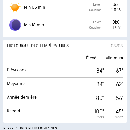
06:11
Lever
14 h 05 min
20:16
Coucher
01:01
Lever
16 h 18 min
17:19
Coucher
HISTORIQUE DES TEMPÉRATURES
08/08
Élevé
Minimum
Prévisions
84°
67°
Moyenne
84°
62°
Année dernière
80°
56°
Record
100°
45°
1930
2002
PERSPECTIVES PLUS LOINTAINES