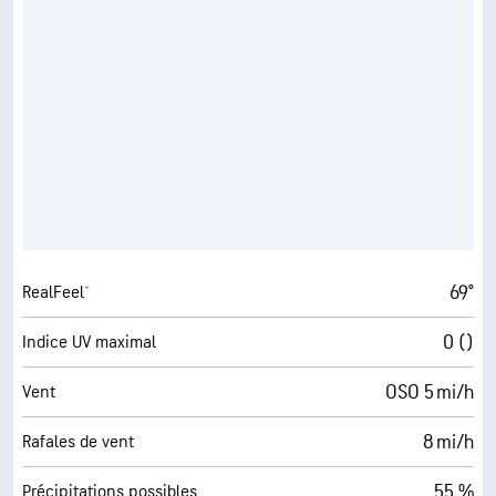
69°
RealFeel®
0 ()
Indice UV maximal
OSO 5 mi/h
Vent
8 mi/h
Rafales de vent
55 %
Précipitations possibles