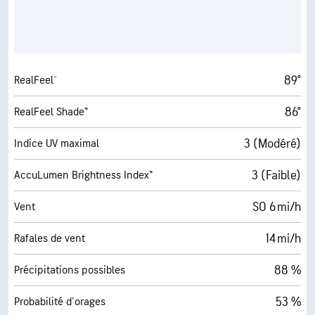
89°
RealFeel®
86°
RealFeel Shade™
3 (Modéré)
Indice UV maximal
3 (Faible)
AccuLumen Brightness Index™
SO 6 mi/h
Vent
14 mi/h
Rafales de vent
88 %
Précipitations possibles
53 %
Probabilité d'orages