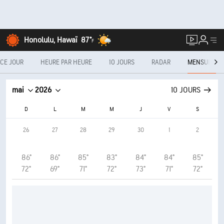
Honolulu, Hawaï
87°
F
CE JOUR
HEURE PAR HEURE
10 JOURS
RADAR
MENSUEL
mai
2026
10 JOURS
D
L
M
M
J
V
S
26
27
28
29
30
1
2
86°
86°
85°
83°
84°
84°
85°
72°
69°
71°
72°
73°
71°
72°