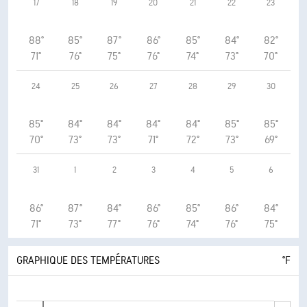
17
18
19
20
21
22
23
88°
85°
87°
86°
85°
84°
82°
71°
76°
75°
76°
74°
73°
70°
24
25
26
27
28
29
30
85°
84°
84°
84°
84°
85°
85°
70°
73°
73°
71°
72°
73°
69°
31
1
2
3
4
5
6
86°
87°
84°
86°
85°
86°
84°
71°
73°
77°
76°
74°
76°
75°
GRAPHIQUE DES TEMPÉRATURES
°F