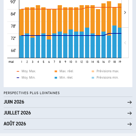
90°
84°
78°
72°
66°
mai
1
2
3
4
5
6
7
8
9
10
11
12
13
14
15
16
17
18
19
20
21
Moy. Max.
Max. réel
Prévisions max.
Moy. Min.
Min. réel
Prévisions min.
PERSPECTIVES PLUS LOINTAINES
JUIN 2026
JUILLET 2026
AOÛT 2026