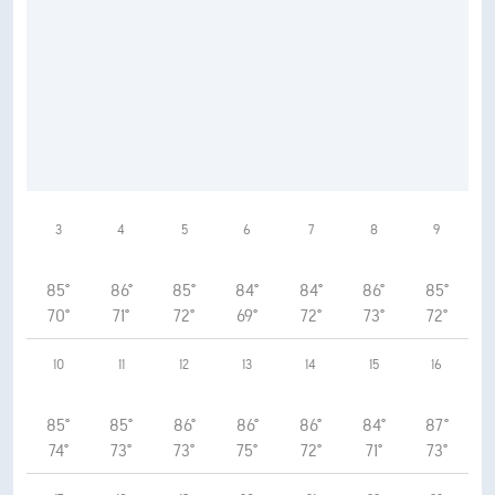
3
4
5
6
7
8
9
85°
86°
85°
84°
84°
86°
85°
70°
71°
72°
69°
72°
73°
72°
10
11
12
13
14
15
16
85°
85°
86°
86°
86°
84°
87°
74°
73°
73°
75°
72°
71°
73°