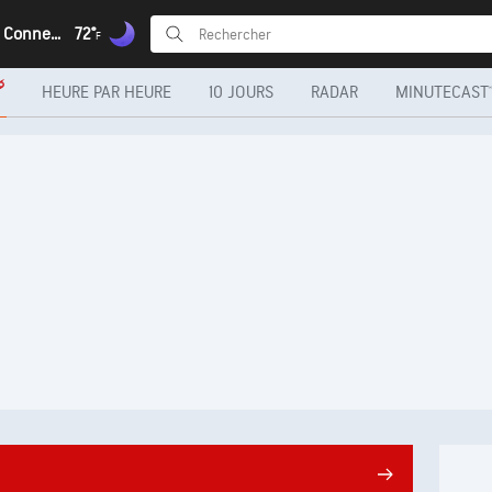
Bridgeport, Connecticut
72°
F
HEURE PAR HEURE
10 JOURS
RADAR
MINUTECAST